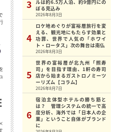
ルは約6.5万人泊、約9億円にの
ぼる見込み
で
2026年8月3日
行
ロケ地めぐりが富裕層旅行を変
える、観光地にもたらす効果と
功罪、世界で人気の「ホワイ
ト・ロータス」次の舞台は南仏
2026年8月3日
世界の富裕層が北九州「照寿
を
司」を目指す理由、1軒の寿司
店から始まるガストロノミーツ
ュ
ーリズム【コラム】
2026年8月7日
宿泊主体型ホテルの勝ち筋と
は？ 管理システムの統一で高
度分析、海外では「日本人の企
業」ということ自体がブランド
×
に
す
2026年8月3日