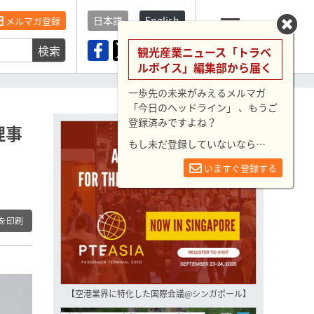
日本語
English
メルマガ登録
検索
メニュー
観光産業ニュース「トラベ
ルボイス」編集部から届く
一歩先の未来がみえるメルマガ
「今日のヘッドライン」 、もうご
登録済みですよね？
理事
もし未だ登録していないなら…
いますぐ登録する
を印刷
【空港業界に特化した国際会議@シンガポール】