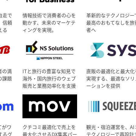
自走で
情報技術で消費者の心を
革新的なテクノロジー
、信頼
動かす、未来のマーケテ
最高のおもてなしを旅
える
ィングを実現。
者へ
者の満
ITと旅行の豊富な知見で
直販の最適化と最大化
の課題
海外・国内旅行のウェブ
実現する、最適なソリ
販売と業務効率化を支援
ーションを提供
てがワ
クチコミ最適化で売上を
観光・宿泊運営を、AI
するグ
最大化させるDX集客パー
テクノロジーで再設計