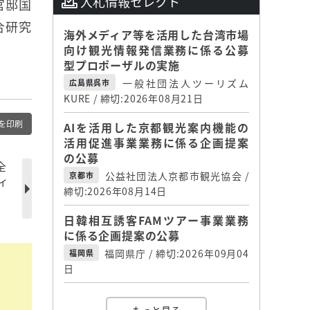
入札情報セレクト
官邸国
合研究
海外メディア等を活用した台湾市場
向け観光情報発信業務に係る公募
型プロポーザルの実施
一般社団法人ツーリズム
広島県呉市
KURE / 締切:2026年08月21日
を印刷
AIを活用した京都観光案内機能の
活用促進事業業務に係る企画提案
の公募
全
公益社団法人京都市観光協会 /
京都市
ィ
締切:2026年08月14日
日韓相互誘客FAMツアー事業業務
に係る企画提案の公募
福岡県庁 / 締切:2026年09月04
福岡県
日