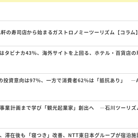
1軒の寿司店から始まるガストロノミーツーリズム【コラム
はタビナカ43％、海外サイトを上回る、ホテル・百貨店の
の投資意向は97％、一方で消費者62％は「抵抗あり」 ―A
事業計画まで学び「観光起業家」創出へ ―石川ツーリズ
、滞在後も「寝つき」改善、NTT東日本グループが宿泊施