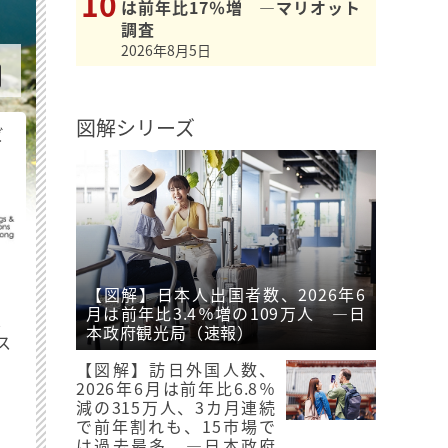
は前年比17％増 ―マリオット
調査
2026年8月5日
図解シリーズ
ビ
【図解】日本人出国者数、2026年6
月は前年比3.4％増の109万人 ―日
最
本政府観光局（速報）
ス
【図解】訪日外国人数、
2026年6月は前年比6.8％
減の315万人、3カ月連続
で前年割れも、15市場で
は過去最多 ―日本政府