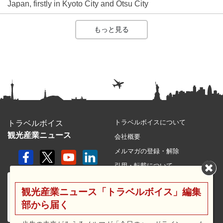
Japan, firstly in Kyoto City and Otsu City
もっと見る
トラベルボイスについて
トラベルボイス
観光産業ニュース
会社概要
メルマガの登録・解除
引用・転載について
プライバシーポリシー
観光産業ニュース「トラベルボイス」編集
利用規約
部から届く
サイトマップ