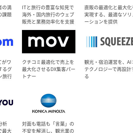
者の満
ITと旅行の豊富な知見で
直販の最適化と最大化
の課題
海外・国内旅行のウェブ
実現する、最適なソリ
販売と業務効率化を支援
ーションを提供
てがワ
クチコミ最適化で売上を
観光・宿泊運営を、AI
するグ
最大化させるDX集客パー
テクノロジーで再設計
ン旅行
トナー
る
分析
対面も電話も「言葉」の
で最大
不安を解消し、観光業の