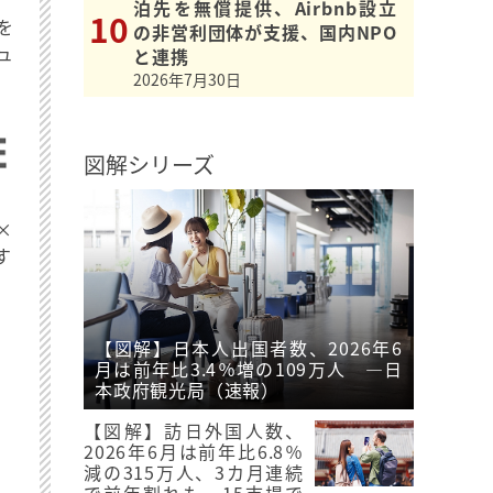
泊先を無償提供、Airbnb設立
を
の非営利団体が支援、国内NPO
ュ
と連携
2026年7月30日
図解シリーズ
×
す
【図解】日本人出国者数、2026年6
月は前年比3.4％増の109万人 ―日
本政府観光局（速報）
【図解】訪日外国人数、
2026年6月は前年比6.8％
減の315万人、3カ月連続