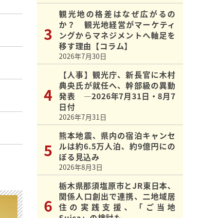
観光地の格差はなぜ広がるの
か？ 観光地経営がマーケティ
ングからマネジメントへ軸足を
移す理由【コラム】
2026年7月30日
【人事】観光庁、新長官に木村
典央氏が就任へ、幹部級の異動
発表 ―2026年7月31日・8月7
日付
2026年7月31日
熊本地震、県内の宿泊キャンセ
ルは約6.5万人泊、約9億円にの
ぼる見込み
2026年8月3日
栃木県那須塩原市とJR東日本、
関係人口創出で連携、二地域居
住の実践支援、「ご当地
Suica」の検討も