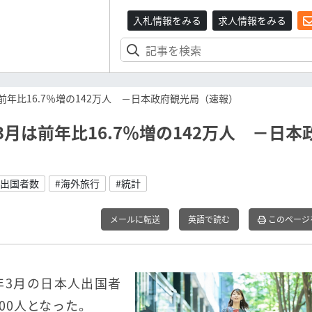
入札情報をみる
求人情報をみる
前年比16.7％増の142万人 －日本政府観光局（速報）
3月は前年比16.7％増の142万人 －日本
人出国者数
#海外旅行
#統計
メールに転送
英語で読む
このページ
5年3月の日本人出国者
400人となった。