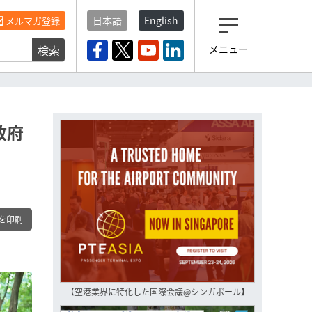
日本語
English
メルマガ登録
検索
メニュー
観光産業ニュース「トラベ
ルボイス」編集部から届く
一歩先の未来がみえるメルマガ
「今日のヘッドライン」 、もうご
登録済みですよね？
政府
もし未だ登録していないなら…
いますぐ登録する
を印刷
【空港業界に特化した国際会議@シンガポール】