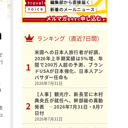
を
ランキング（直近7日間）
米国への日本人旅行者が好調、
で
2026年上半期実績は5％増、年
行
間で200万人超の予測、ブラン
ドUSAが日本強化、日本人アン
バサダー任命も
2026年7月31日
【人事】観光庁、新長官に木村
典央氏が就任へ、幹部級の異動
発表 ―2026年7月31日・8月7
を
日付
ュ
2026年7月31日