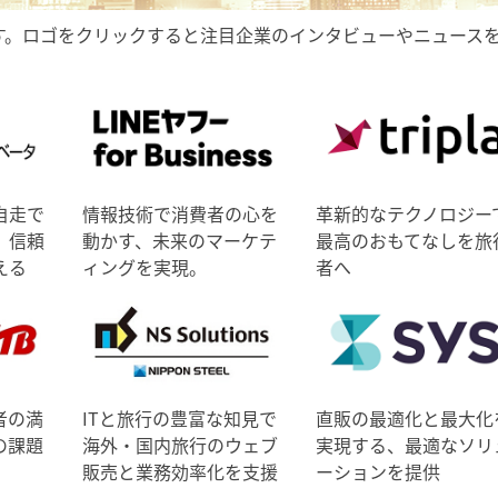
す。ロゴをクリックすると注目企業のインタビューやニュース
自走で
情報技術で消費者の心を
革新的なテクノロジー
、信頼
動かす、未来のマーケテ
最高のおもてなしを旅
える
ィングを実現。
者へ
者の満
ITと旅行の豊富な知見で
直販の最適化と最大化
の課題
海外・国内旅行のウェブ
実現する、最適なソリ
販売と業務効率化を支援
ーションを提供