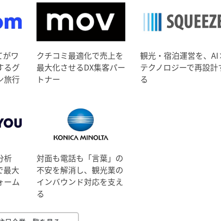
てがワ
クチコミ最適化で売上を
観光・宿泊運営を、AI
するグ
最大化させるDX集客パー
テクノロジーで再設計
ン旅行
トナー
る
分析
対面も電話も「言葉」の
で最大
不安を解消し、観光業の
ォーム
インバウンド対応を支え
る