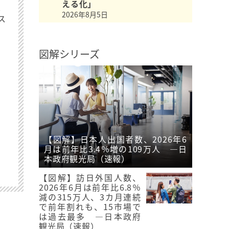
える化」
最
2026年8月5日
ス
図解シリーズ
【図解】日本人出国者数、2026年6
月は前年比3.4％増の109万人 ―日
本政府観光局（速報）
【図解】訪日外国人数、
2026年6月は前年比6.8％
減の315万人、3カ月連続
で前年割れも、15市場で
は過去最多 ―日本政府
観光局（速報）