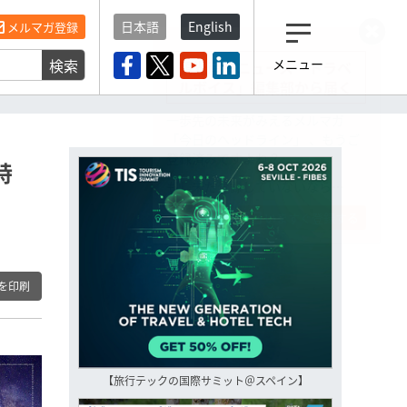
日本語
English
メルマガ登録
検索
メニュー
観光産業ニュース「トラベ
ルボイス」編集部から届く
一歩先の未来がみえるメルマガ
「今日のヘッドライン」 、もうご
登録済みですよね？
特
もし未だ登録していないなら…
いますぐ登録する
を印刷
【旅行テックの国際サミット＠スペイン】