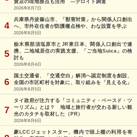
貨店の現地接点も活用 ―デロイト調査
2026年8月7日
兵庫県丹波篠山市、「獣害対策」から関係人口創出
へ、市外在住者が防護柵点検や、わな設置を学ぶ
2026年8月5日
栃木県那須塩原市とJR東日本、関係人口創出で連
携、二地域居住の実践支援、「ご当地Suica」の検
討も
2026年8月4日
国土交通省、「交通空白」解消へ認定制度を創設、
全国の市区町村を対象に、取り組みを「見える化」
2026年8月5日
タイ政府が注力する「コミュニティ・ベースド・ツ
ーリズム」とは？ 地域と旅行者が交わる新しい観
光のカタチを取材した（PR）
2026年8月6日
豪LCCジェットスター、機内で頭上棚の利用を有