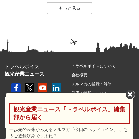
もっと見る
トラベルボイスについて
トラベルボイス
観光産業ニュース
会社概要
メルマガの登録・解除
引用・転載について
プライバシーポリシー
観光産業ニュース「トラベルボイス」編集
利用規約
部から届く
サイトマップ
広告メニュー・料金
一歩先の未来がみえるメルマガ「今日のヘッドライン」 、も
うご登録済みですよね？
プレスリリース窓口
© 2026 travel voice.