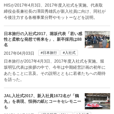
HISが2017年4月3日、2017年度入社式を実施。代表取
締役会⻑兼社⻑の澤田秀雄氏が新入社員に向け、同社が
今後注力する各種事業分野やモットーなどを説明。
日本旅行の入社式2017、堀坂代表「若い感
性と柔軟な発想で将来を」、新卒採用は88
名
#日本旅行
#入社式
2017年04月03日
日本旅行が2017年4月3日、2017年度入社式を実施。堀
坂明弘代表は挨拶の中で、今年は中期経営計画の初年に
あたることに言及。その説明とともに若者たちへの期待
を語った。
JAL入社式2017、新入社員1672名が「鶴
丸」を表現、恒例の紙ヒコーキセレモニー
も