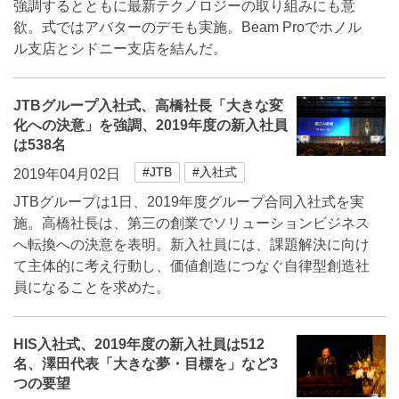
強調するとともに最新テクノロジーの取り組みにも意
欲。式ではアバターのデモも実施。Beam Proでホノル
ル支店とシドニー支店を結んだ。
JTBグループ入社式、高橋社長「大きな変
化への決意」を強調、2019年度の新入社員
は538名
#JTB
#入社式
2019年04月02日
JTBグループは1日、2019年度グループ合同入社式を実
施。高橋社長は、第三の創業でソリューションビジネス
へ転換への決意を表明。新入社員には、課題解決に向け
て主体的に考え行動し、価値創造につなぐ自律型創造社
員になることを求めた。
HIS入社式、2019年度の新入社員は512
名、澤田代表「大きな夢・目標を」など3
つの要望