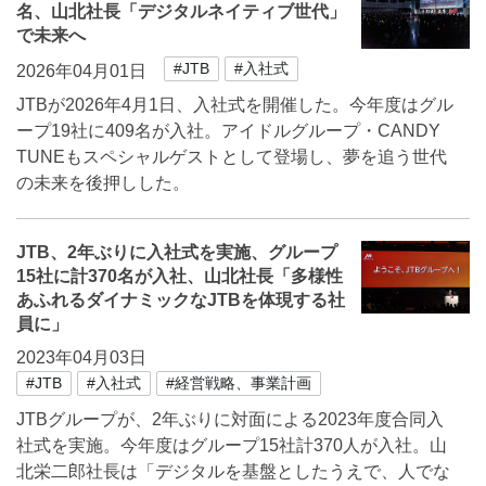
名、山北社長「デジタルネイティブ世代」
で未来へ
#JTB
#入社式
2026年04月01日
JTBが2026年4月1日、入社式を開催した。今年度はグル
ープ19社に409名が入社。アイドルグループ・CANDY
TUNEもスペシャルゲストとして登場し、夢を追う世代
の未来を後押しした。
JTB、2年ぶりに入社式を実施、グループ
15社に計370名が入社、山北社長「多様性
あふれるダイナミックなJTBを体現する社
員に」
2023年04月03日
#JTB
#入社式
#経営戦略、事業計画
JTBグループが、2年ぶりに対面による2023年度合同入
社式を実施。今年度はグループ15社計370人が入社。山
北栄二郎社長は「デジタルを基盤としたうえで、人でな