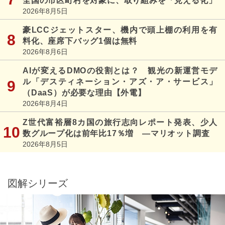
全国の市区町村を対象に、取り組みを「見える化」
2026年8月5日
豪LCCジェットスター、機内で頭上棚の利用を有
料化、座席下バッグ1個は無料
2026年8月6日
AIが変えるDMOの役割とは？ 観光の新運営モデ
ル「デスティネーション・アズ・ア・サービス」
（DaaS）が必要な理由【外電】
2026年8月4日
Z世代富裕層8カ国の旅行志向レポート発表、少人
数グループ化は前年比17％増 ―マリオット調査
2026年8月5日
図解シリーズ