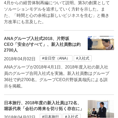
4月からの経営体制再編について説明。第3の創業として
ソルーションモデルを追求していく方針を示した。ま
た、「時間と心の余裕は新しいビジネスを生む」と働き
方改革にも言及した。
ANAグループ入社式2018、片野坂
CEO「安全がすべて」、新入社員数は約
2700人
#全日空（ANA）
#入社式
2018年04月02日
ANAグループが2018年4月1日、2018年度入社の新入社
員のグループ合同入社式を実施。新入社員数はグループ
36社で約2700名。グループCEO片野坂真哉氏による訓
示を掲載。
日本旅行、2018年度の新入社員は72名、
堀坂代表「会社の将来を切り拓く存在に」
#日本旅行
#入社式
2018年04月02日