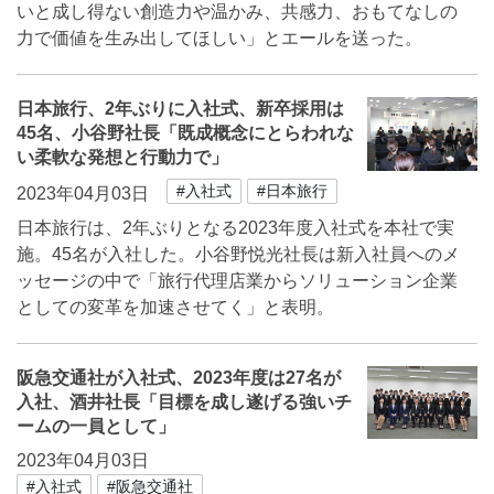
いと成し得ない創造力や温かみ、共感力、おもてなしの
力で価値を生み出してほしい」とエールを送った。
日本旅行、2年ぶりに入社式、新卒採用は
45名、小谷野社長「既成概念にとらわれな
い柔軟な発想と行動力で」
#入社式
#日本旅行
2023年04月03日
日本旅行は、2年ぶりとなる2023年度入社式を本社で実
施。45名が入社した。小谷野悦光社長は新入社員へのメ
ッセージの中で「旅行代理店業からソリューション企業
としての変革を加速させてく」と表明。
阪急交通社が入社式、2023年度は27名が
入社、酒井社長「目標を成し遂げる強いチ
ームの一員として」
2023年04月03日
#入社式
#阪急交通社