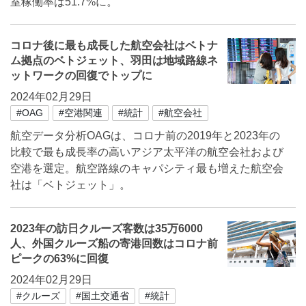
室稼働率は51.7%に。
コロナ後に最も成長した航空会社はベトナ
ム拠点のベトジェット、羽田は地域路線ネ
ットワークの回復でトップに
2024年02月29日
#OAG
#空港関連
#統計
#航空会社
航空データ分析OAGは、コロナ前の2019年と2023年の
比較で最も成長率の高いアジア太平洋の航空会社および
空港を選定。航空路線のキャパシティ最も増えた航空会
社は「ベトジェット」。
2023年の訪日クルーズ客数は35万6000
人、外国クルーズ船の寄港回数はコロナ前
ピークの63%に回復
2024年02月29日
#クルーズ
#国土交通省
#統計