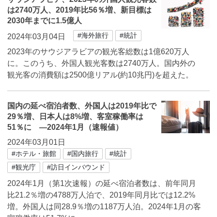
は2740万人、2019年比56％増、新目標は
2030年までに1.5億人
#海外旅行
#統計
2024年03月04日
2023年のサウジアラビアの観光客総数は1億620万人
に。このうち、外国人観光客数は2740万人。国内外の
観光客の消費額は2500億リアル(約10兆円)を超えた。
国内の延べ宿泊者数、外国人は2019年比で
29％増、日本人は8%増、客室稼働率は
51％に ―2024年1月（速報値）
2024年03月01日
#ホテル・旅館
#国内旅行
#統計
#観光庁
#訪日インバウンド
2024年1月（第1次速報）の延べ宿泊者数は、前年同月
比21.2％増の4788万人泊で、2019年同月比では12.2%
増。外国人は同28.9％増の1187万人泊。2024年1月の客