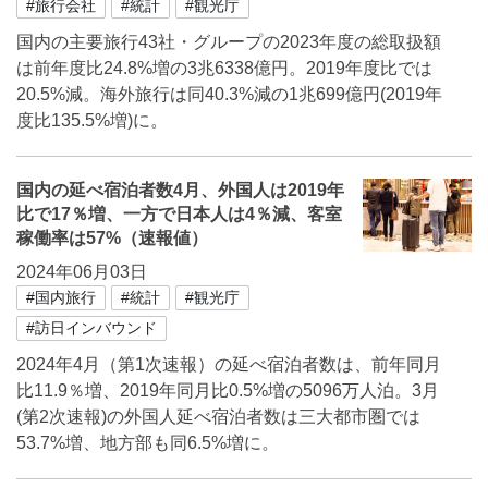
#旅行会社
#統計
#観光庁
国内の主要旅行43社・グループの2023年度の総取扱額
は前年度比24.8%増の3兆6338億円。2019年度比では
20.5%減。海外旅行は同40.3%減の1兆699億円(2019年
度比135.5%増)に。
国内の延べ宿泊者数4月、外国人は2019年
比で17％増、一方で日本人は4％減、客室
稼働率は57%（速報値）
2024年06月03日
#国内旅行
#統計
#観光庁
#訪日インバウンド
2024年4月（第1次速報）の延べ宿泊者数は、前年同月
比11.9％増、2019年同月比0.5%増の5096万人泊。3月
(第2次速報)の外国人延べ宿泊者数は三大都市圏では
53.7%増、地方部も同6.5%増に。