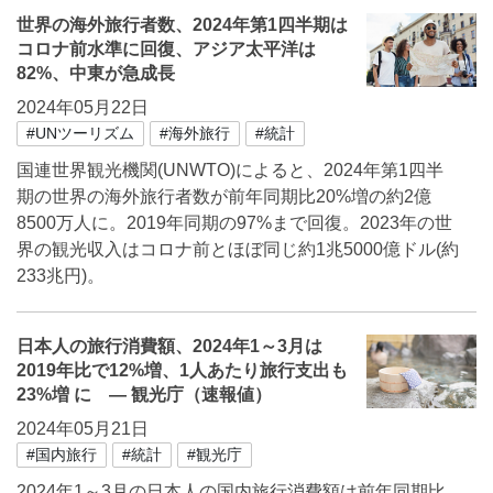
世界の海外旅行者数、2024年第1四半期は
コロナ前水準に回復、アジア太平洋は
82%、中東が急成長
2024年05月22日
#UNツーリズム
#海外旅行
#統計
国連世界観光機関(UNWTO)によると、2024年第1四半
期の世界の海外旅行者数が前年同期比20%増の約2億
8500万人に。2019年同期の97%まで回復。2023年の世
界の観光収入はコロナ前とほぼ同じ約1兆5000億ドル(約
233兆円)。
日本人の旅行消費額、2024年1～3月は
2019年比で12%増、1人あたり旅行支出も
23%増 に ― 観光庁（速報値）
2024年05月21日
#国内旅行
#統計
#観光庁
2024年1～3月の日本人の国内旅行消費額は前年同期比