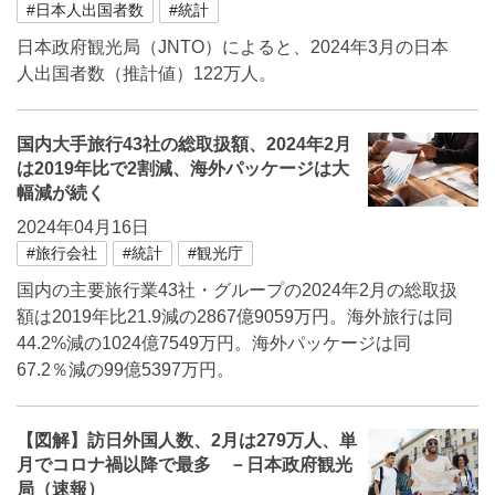
#日本人出国者数
#統計
日本政府観光局（JNTO）によると、2024年3月の日本
人出国者数（推計値）122万人。
国内大手旅行43社の総取扱額、2024年2月
は2019年比で2割減、海外パッケージは大
幅減が続く
2024年04月16日
#旅行会社
#統計
#観光庁
国内の主要旅行業43社・グループの2024年2月の総取扱
額は2019年比21.9減の2867億9059万円。海外旅行は同
44.2%減の1024億7549万円。海外パッケージは同
67.2％減の99億5397万円。
【図解】訪日外国人数、2月は279万人、単
月でコロナ禍以降で最多 －日本政府観光
局（速報）