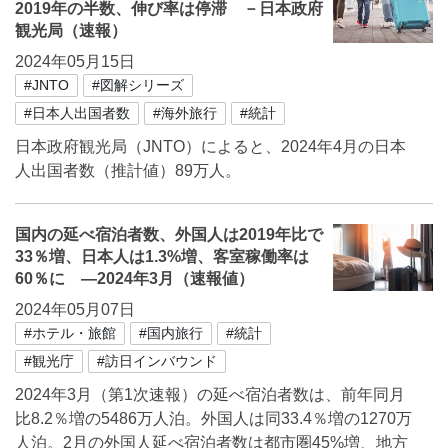
2019年の半数、伸び率は停滞 －日本政府
観光局（速報）
2024年05月15日
#JNTO
#図解シリーズ
#日本人出国者数
#海外旅行
#統計
日本政府観光局（JNTO）によると、2024年4月の日本
人出国者数（推計値）89万人。
国内の延べ宿泊者数、外国人は2019年比で
33％増、日本人は1.3%増、客室稼働率は
60％に ―2024年3月（速報値）
2024年05月07日
#ホテル・旅館
#国内旅行
#統計
#観光庁
#訪日インバウンド
2024年3月（第1次速報）の延べ宿泊者数は、前年同月
比8.2％増の5486万人泊。外国人は同33.4％増の1270万
人泊。2月の外国人延べ宿泊者数は都市圏45%増、地方