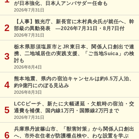
が日本強化、日本人アンバサダー任命も
2026年7月31日
【人事】観光庁、新長官に木村典央氏が就任へ、幹
部級の異動発表 ―2026年7月31日・8月7日付
2026年7月31日
栃木県那須塩原市とJR東日本、関係人口創出で連
携、二地域居住の実践支援、「ご当地Suica」の検
討も
2026年8月4日
熊本地震、県内の宿泊キャンセルは約6.5万人泊、
約9億円にのぼる見込み
2026年8月3日
LCCピーチ、新たに大幅遅延・欠航時の宿泊・交
通費を補償、国内線1万円・国際線2万円まで
2026年7月31日
兵庫県丹波篠山市、「獣害対策」から関係人口創出
へ、市外在住者が防護柵点検や、わな設置を学ぶ