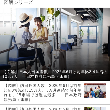
図解シリーズ
【図解】日本人出国者数、2026年6月は前年比3.4％増の
109万人 ―日本政府観光局（速報）
【図解】訪日外国人数、2026年6月は前年
比6.8％減の315万人、3カ月連続で前年割
れも、15市場では過去最多 ―日本政府
観光局（速報）
【図解】訪日外国人数、2026年5月は前年