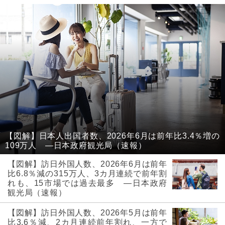
【図解】日本人出国者数、2026年6月は前年比3.4％増の
109万人 ―日本政府観光局（速報）
【図解】訪日外国人数、2026年6月は前年
比6.8％減の315万人、3カ月連続で前年割
れも、15市場では過去最多 ―日本政府
観光局（速報）
【図解】訪日外国人数、2026年5月は前年
比3.6％減、2カ月連続前年割れ、一方で