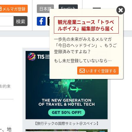
日本語
English
メルマガ登録
検索
メニュー
観光産業ニュース「トラベ
ルボイス」編集部から届く
一歩先の未来がみえるメルマガ
「今日のヘッドライン」 、もうご
登録済みですよね？
もし未だ登録していないなら…
いますぐ登録する
お約束
【旅行テックの国際サミット＠スペイン】
ー、地