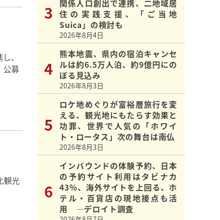
関係人口創出で連携、二地域居
住の実践支援、「ご当地
Suica」の検討も
2026年8月4日
熊本地震、県内の宿泊キャンセ
携し、
ルは約6.5万人泊、約9億円にの
。公募
ぼる見込み
2026年8月3日
ロケ地めぐりが富裕層旅行を変
える、観光地にもたらす効果と
功罪、世界で人気の「ホワイ
ト・ロータス」次の舞台は南仏
2026年8月3日
インバウンドの体験予約、日本
の予約サイト利用はタビナカ
化観光
43％、海外サイトを上回る、ホ
テル・百貨店の現地接点も活
用 ―デロイト調査
2026年8月7日