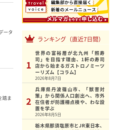
データ
ランキング（直近7日間）
世界の富裕層が北九州「照寿
司」を目指す理由、1軒の寿司
店から始まるガストロノミーツ
ーリズム【コラム】
2026年8月7日
兵庫県丹波篠山市、「獣害対
策」から関係人口創出へ、市外
を踏ま
在住者が防護柵点検や、わな設
置を学ぶ
2026年8月5日
栃木県那須塩原市とJR東日本、