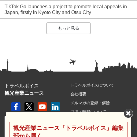
TikTok Go launches a project to promote local appeals in
Japan, firstly in Kyoto City and Otsu City
もっと見る
トラベルボイスについて
トラベルボイス
観光産業ニュース
会社概要
メルマガの登録・解除
引用・転載について
プライバシーポリシー
観光産業ニュース「トラベルボイス」編集
利用規約
部から届く