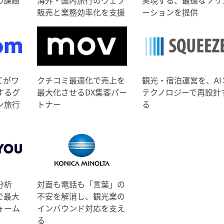
販売と業務効率化を支援
ーションを提供
てがワ
クチコミ最適化で売上を
観光・宿泊運営を、AI
するグ
最大化させるDX集客パー
テクノロジーで再設計
ン旅行
トナー
る
分析
対面も電話も「言葉」の
で最大
不安を解消し、観光業の
ォーム
インバウンド対応を支え
る