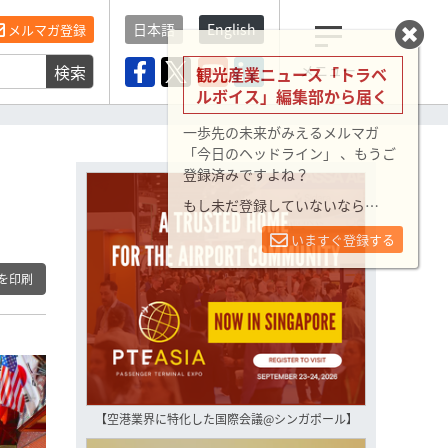
日本語
English
メルマガ登録
検索
メニュー
観光産業ニュース「トラベ
ルボイス」編集部から届く
一歩先の未来がみえるメルマガ
「今日のヘッドライン」 、もうご
登録済みですよね？
で
もし未だ登録していないなら…
いますぐ登録する
を印刷
【空港業界に特化した国際会議@シンガポール】