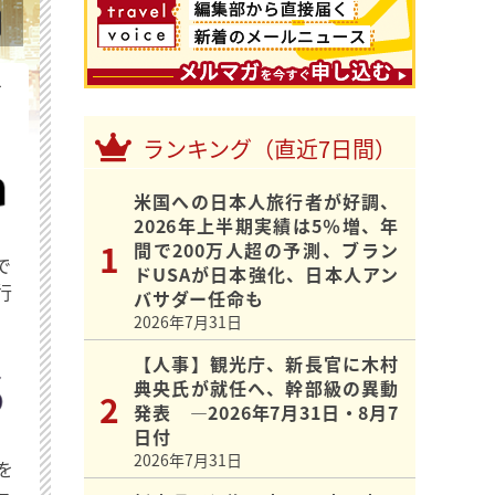
を
ランキング（直近7日間）
米国への日本人旅行者が好調、
2026年上半期実績は5％増、年
間で200万人超の予測、ブラン
で
ドUSAが日本強化、日本人アン
行
バサダー任命も
2026年7月31日
【人事】観光庁、新長官に木村
典央氏が就任へ、幹部級の異動
発表 ―2026年7月31日・8月7
日付
2026年7月31日
を
ュ