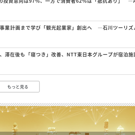
の投資意向は97％、一方で消費者62％は「抵抗あり」 ―A
事業計画まで学び「観光起業家」創出へ ―石川ツーリズ
、滞在後も「寝つき」改善、NTT東日本グループが宿泊施
もっと見る