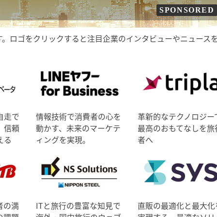
SPONSORED
す。ロゴをクリックすると注目企業のインタビューやニュース
自走で
情報技術で消費者の心を
革新的なテクノロジー
、信頼
動かす、未来のマーケテ
最高のおもてなしを旅
える
ィングを実現。
者へ
者の満
ITと旅行の豊富な知見で
直販の最適化と最大化
の課題
海外・国内旅行のウェブ
実現する、最適なソリ