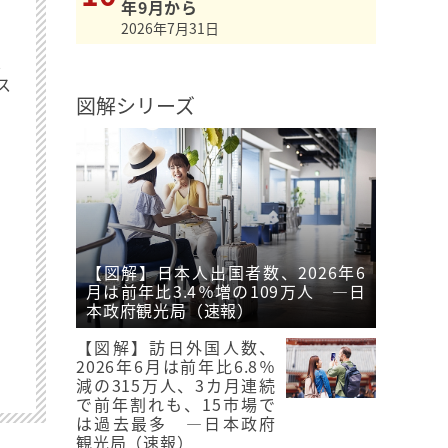
年9月から
2026年7月31日
最
ス
図解シリーズ
【図解】日本人出国者数、2026年6
月は前年比3.4％増の109万人 ―日
本政府観光局（速報）
【図解】訪日外国人数、
2026年6月は前年比6.8％
減の315万人、3カ月連続
で前年割れも、15市場で
は過去最多 ―日本政府
観光局（速報）