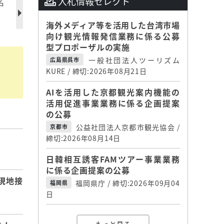
入札情報セレクト
名
海外メディア等を活用した台湾市場
向け観光情報発信業務に係る公募
型プロポーザルの実施
一般社団法人ツーリズム
広島県呉市
KURE / 締切:2026年08月21日
AIを活用した京都観光案内機能の
活用促進事業業務に係る企画提案
の公募
公益社団法人京都市観光協会 /
京都市
締切:2026年08月14日
】
日韓相互誘客FAMツアー事業業務
に係る企画提案の公募
現地接
福岡県庁 / 締切:2026年09月04
福岡県
日