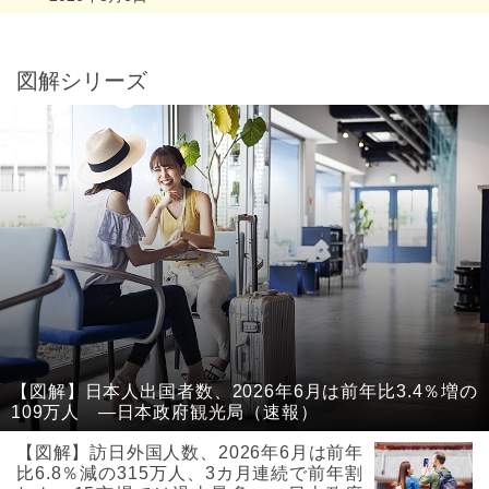
図解シリーズ
【図解】日本人出国者数、2026年6月は前年比3.4％増の
109万人 ―日本政府観光局（速報）
【図解】訪日外国人数、2026年6月は前年
比6.8％減の315万人、3カ月連続で前年割