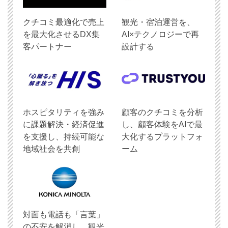
クチコミ最適化で売上
観光・宿泊運営を、
を最大化させるDX集
AI×テクノロジーで再
客パートナー
設計する
ホスピタリティを強み
顧客のクチコミを分析
に課題解決・経済促進
し、顧客体験をAIで最
を支援し、持続可能な
大化するプラットフォ
地域社会を共創
ーム
対面も電話も「言葉」
の不安を解消し、観光