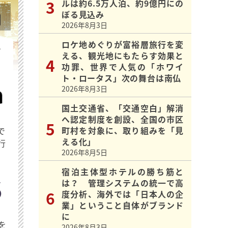
ルは約6.5万人泊、約9億円にの
ぼる見込み
2026年8月3日
ロケ地めぐりが富裕層旅行を変
を
える、観光地にもたらす効果と
功罪、世界で人気の「ホワイ
ト・ロータス」次の舞台は南仏
2026年8月3日
国土交通省、「交通空白」解消
へ認定制度を創設、全国の市区
町村を対象に、取り組みを「見
で
える化」
行
2026年8月5日
宿泊主体型ホテルの勝ち筋と
は？ 管理システムの統一で高
度分析、海外では「日本人の企
業」ということ自体がブランド
に
を
2026年8月3日