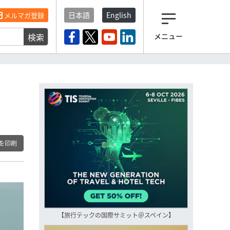
日本語
English
メルマガ登録
検索
メニュー
観光産業ニュース「トラベ
ルボイス」編集部から届く
一歩先の未来がみえるメルマガ
「今日のヘッドライン」 、もうご
登録済みですよね？
もし未だ登録していないなら…
いますぐ登録する
を印刷
【旅行テックの国際サミット＠スペイン】