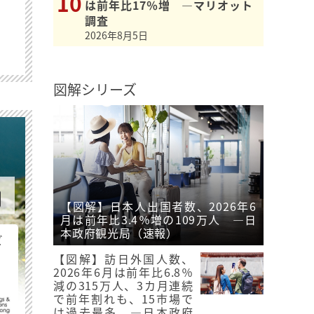
は前年比17％増 ―マリオット
調査
2026年8月5日
図解シリーズ
【図解】日本人出国者数、2026年6
月は前年比3.4％増の109万人 ―日
本政府観光局（速報）
ビ
【図解】訪日外国人数、
2026年6月は前年比6.8％
減の315万人、3カ月連続
で前年割れも、15市場で
は過去最多 ―日本政府