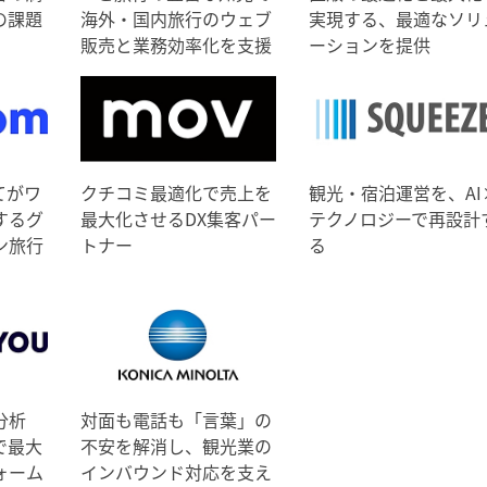
の課題
海外・国内旅行のウェブ
実現する、最適なソリ
販売と業務効率化を支援
ーションを提供
てがワ
クチコミ最適化で売上を
観光・宿泊運営を、AI
するグ
最大化させるDX集客パー
テクノロジーで再設計
ン旅行
トナー
る
分析
対面も電話も「言葉」の
で最大
不安を解消し、観光業の
ォーム
インバウンド対応を支え