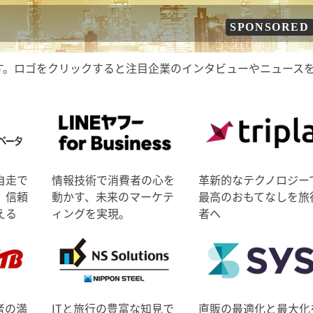
SPONSORED
す。ロゴをクリックすると注目企業のインタビューやニュース
自走で
情報技術で消費者の心を
革新的なテクノロジー
、信頼
動かす、未来のマーケテ
最高のおもてなしを旅
える
ィングを実現。
者へ
者の満
ITと旅行の豊富な知見で
直販の最適化と最大化