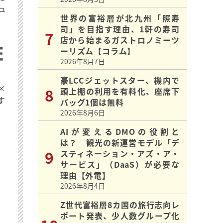
ュ
世界の富裕層が北九州「照寿
司」を目指す理由、1軒の寿司
店から始まるガストロノミーツ
ーリズム【コラム】
2026年8月7日
豪LCCジェットスター、機内で
×
頭上棚の利用を有料化、座席下
す
バッグ1個は無料
2026年8月6日
AIが変えるDMOの役割と
は？ 観光の新運営モデル「デ
スティネーション・アズ・ア・
サービス」（DaaS）が必要な
理由【外電】
2026年8月4日
Z世代富裕層8カ国の旅行志向レ
ポート発表、少人数グループ化