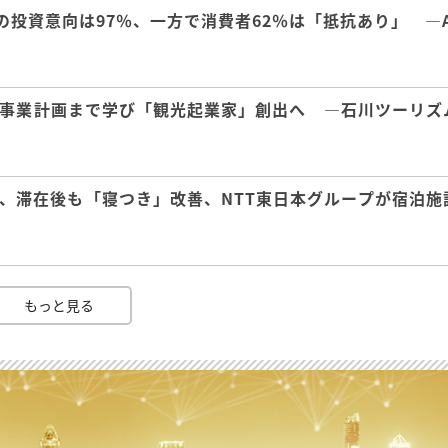
の投資意向は97％、一方で消費者62％は「抵抗あり」 ―A
事業計画まで学び「観光起業家」創出へ ―石川ツーリズ
、滞在後も「寝つき」改善、NTT東日本グループが宿泊施
もっと見る