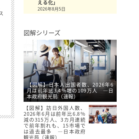
える化」
最
2026年8月5日
ス
図解シリーズ
【図解】日本人出国者数、2026年6
月は前年比3.4％増の109万人 ―日
本政府観光局（速報）
【図解】訪日外国人数、
2026年6月は前年比6.8％
減の315万人、3カ月連続
で前年割れも、15市場で
は過去最多 ―日本政府
観光局（速報）