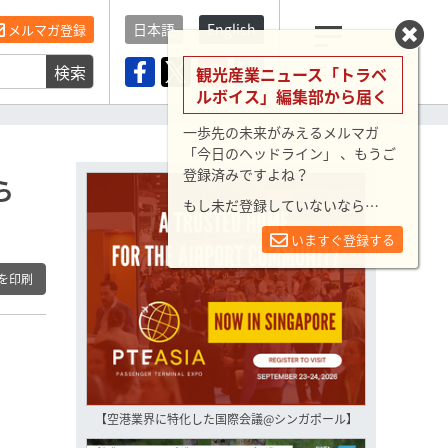
日本語
English
メルマガ登録
検索
メニュー
観光産業ニュース「トラベ
ルボイス」編集部から届く
一歩先の未来がみえるメルマガ
「今日のヘッドライン」 、もうご
登録済みですよね？
ら
もし未だ登録していないなら…
いますぐ登録する
を印刷
【空港業界に特化した国際会議@シンガポール】