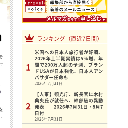
を
ランキング（直近7日間）
米国への日本人旅行者が好調、
で
2026年上半期実績は5％増、年
行
間で200万人超の予測、ブラン
ドUSAが日本強化、日本人アン
バサダー任命も
2026年7月31日
【人事】観光庁、新長官に木村
典央氏が就任へ、幹部級の異動
発表 ―2026年7月31日・8月7
を
日付
ュ
2026年7月31日