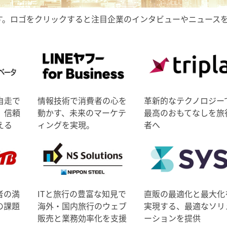
す。ロゴをクリックすると注目企業のインタビューやニュース
自走で
情報技術で消費者の心を
革新的なテクノロジー
、信頼
動かす、未来のマーケテ
最高のおもてなしを旅
える
ィングを実現。
者へ
者の満
ITと旅行の豊富な知見で
直販の最適化と最大化
の課題
海外・国内旅行のウェブ
実現する、最適なソリ
販売と業務効率化を支援
ーションを提供