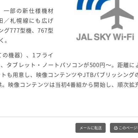
、一部の新仕様機材
は羽田／札幌線にも広げ
グ777型機、767型
いく。
ての機器）、1フライ
～、タブレット・ノートパソコンが500円～。距離に
トも用意し、映像コンテンツやJTBパブリッシング
提供。映像コンテンツは当初4番組から開始し、順次拡
メールに転送
このページ