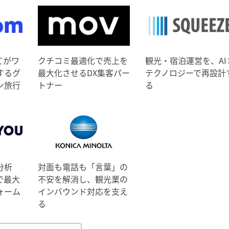
てがワ
クチコミ最適化で売上を
観光・宿泊運営を、AI
するグ
最大化させるDX集客パー
テクノロジーで再設計
ン旅行
トナー
る
分析
対面も電話も「言葉」の
で最大
不安を解消し、観光業の
ォーム
インバウンド対応を支え
る