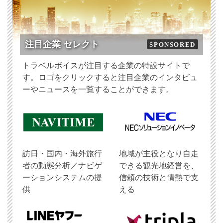
注目企業 セレクト
SPONSORED
トラベルボイスが注目する企業の特設サイトで
す。ロゴをクリックすると注目企業のインタビュ
ーやニュースを一覧することができます。
訪日・国内・海外旅行
地域が主役となり自走
者の動態分析／ナビゲ
できる観光地経営を、
ーションシステムの提
信頼の技術と情熱で支
供
える