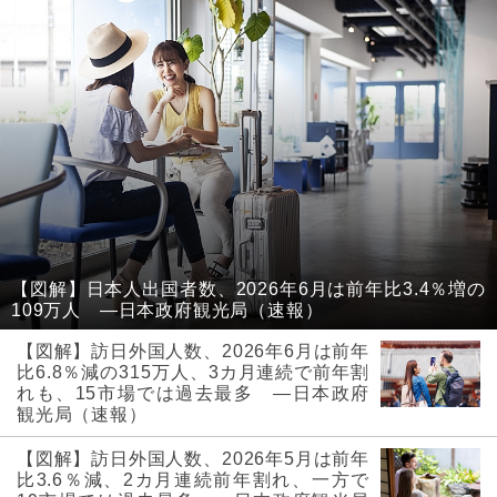
【図解】日本人出国者数、2026年6月は前年比3.4％増の
109万人 ―日本政府観光局（速報）
【図解】訪日外国人数、2026年6月は前年
比6.8％減の315万人、3カ月連続で前年割
れも、15市場では過去最多 ―日本政府
観光局（速報）
【図解】訪日外国人数、2026年5月は前年
比3.6％減、2カ月連続前年割れ、一方で