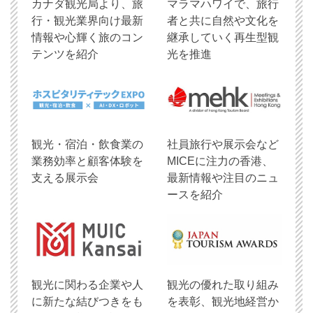
​カナダ観光局より、旅
マラマハワイで、旅行
行・観光業界向け最新
者と共に自然や文化を
情報や心輝く旅のコン
継承していく再生型観
テンツを紹介
光を推進
観光・宿泊・飲食業の
社員旅行や展示会など
業務効率と顧客体験を
MICEに注力の香港、
支える展示会
最新情報や注目のニュ
ースを紹介
観光に関わる企業や人
観光の優れた取り組み
に新たな結びつきをも
を表彰、観光地経営か