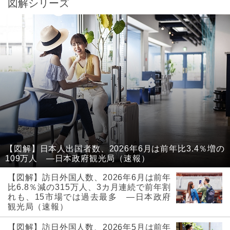
図解シリーズ
【図解】日本人出国者数、2026年6月は前年比3.4％増の
109万人 ―日本政府観光局（速報）
【図解】訪日外国人数、2026年6月は前年
比6.8％減の315万人、3カ月連続で前年割
れも、15市場では過去最多 ―日本政府
観光局（速報）
【図解】訪日外国人数、2026年5月は前年