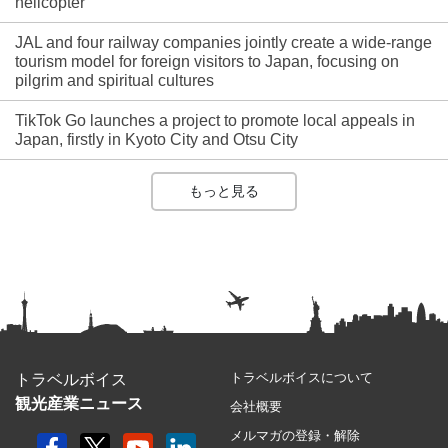
helicopter
JAL and four railway companies jointly create a wide-range
tourism model for foreign visitors to Japan, focusing on
pilgrim and spiritual cultures
TikTok Go launches a project to promote local appeals in
Japan, firstly in Kyoto City and Otsu City
もっと見る
トラベルボイスについて
トラベルボイス
観光産業ニュース
会社概要
メルマガの登録・解除