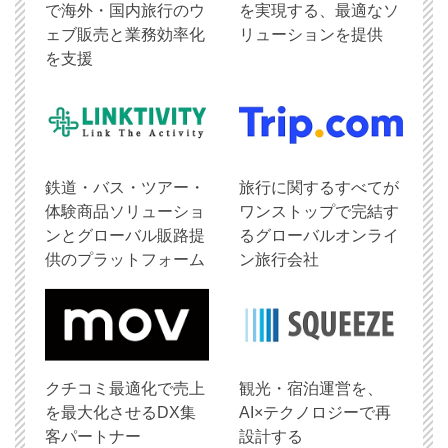
で海外・国内旅行のウ
を実現する、最適なソ
ェブ販売と業務効率化
リューションを提供
を支援
鉄道・バス・ツアー・
旅行に関するすべてが
体験商品ソリューショ
ワンストップで完結す
ンとグローバル販路提
るグローバルオンライ
供のプラットフォーム
ン旅行会社
クチコミ最適化で売上
観光・宿泊運営を、
を最大化させるDX集
AI×テクノロジーで再
客パートナー
設計する