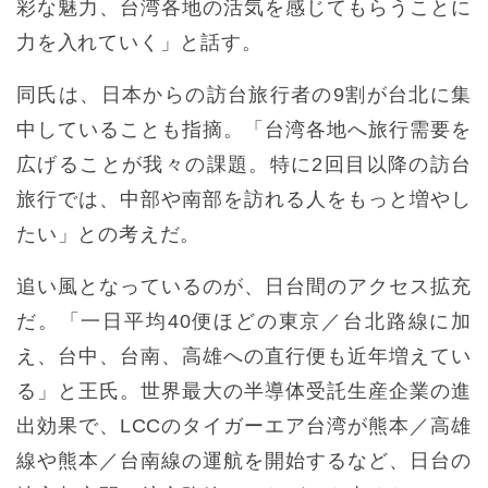
彩な魅力、台湾各地の活気を感じてもらうことに
力を入れていく」と話す。
同氏は、日本からの訪台旅行者の9割が台北に集
中していることも指摘。「台湾各地へ旅行需要を
広げることが我々の課題。特に2回目以降の訪台
旅行では、中部や南部を訪れる人をもっと増やし
たい」との考えだ。
追い風となっているのが、日台間のアクセス拡充
だ。「一日平均40便ほどの東京／台北路線に加
え、台中、台南、高雄への直行便も近年増えてい
る」と王氏。世界最大の半導体受託生産企業の進
出効果で、LCCのタイガーエア台湾が熊本／高雄
線や熊本／台南線の運航を開始するなど、日台の