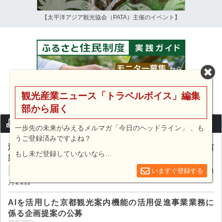
【太平洋アジア観光協会（PATA）主催のイベント】
観光産業ニュース「トラベルボイス」編集
部から届く
入札情報セレクト
一歩先の未来がみえるメルマガ「今日のヘッドライン」 、も
うご登録済みですよね？
海外メディア等を活用した台湾市場向け観光情報発信
もし未だ登録していないなら…
業務に係る公募型プロポーザルの実施
一般社団法人ツーリズムKURE / 締切:2026年08
いますぐ登録する
広島県呉市
月21日
AIを活用した京都観光案内機能の活用促進事業業務に
係る企画提案の公募