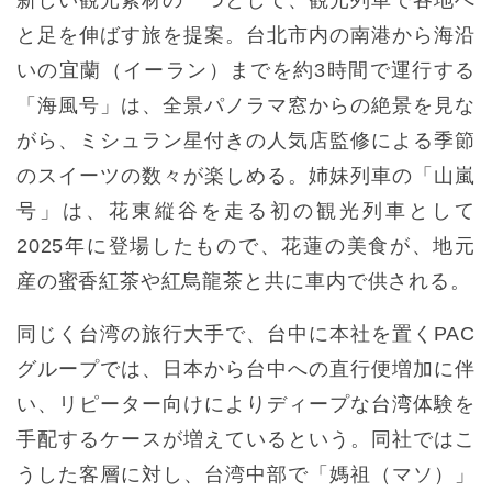
新しい観光素材の一つとして、観光列車で各地へ
と足を伸ばす旅を提案。台北市内の南港から海沿
いの宜蘭（イーラン）までを約3時間で運行する
「海風号」は、全景パノラマ窓からの絶景を見な
がら、ミシュラン星付きの人気店監修による季節
のスイーツの数々が楽しめる。姉妹列車の「山嵐
号」は、花東縦谷を走る初の観光列車として
2025年に登場したもので、花蓮の美食が、地元
産の蜜香紅茶や紅烏龍茶と共に車内で供される。
同じく台湾の旅行大手で、台中に本社を置くPAC
グループでは、日本から台中への直行便増加に伴
い、リピーター向けによりディープな台湾体験を
手配するケースが増えているという。同社ではこ
うした客層に対し、台湾中部で「媽祖（マソ）」