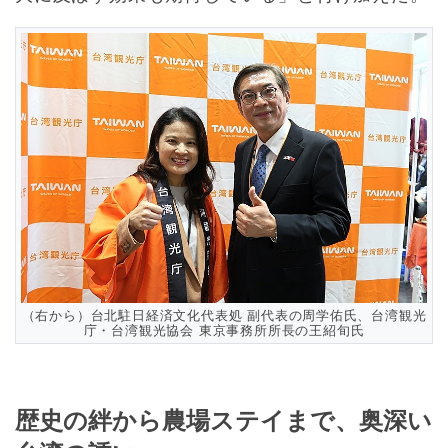
（右から）台北駐日経済文化代表処 副代表の周学佑氏、台湾観光
庁・台湾観光協会 東京事務所所長の王紹旬氏
歴史の絆から農場ステイまで、奥深い