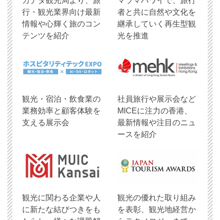
​カナダ観光局より、旅
マラマハワイで、旅行
行・観光業界向け最新
者と共に自然や文化を
情報や心輝く旅のコン
継承していく再生型観
テンツを紹介
光を推進
観光・宿泊・飲食業の
社員旅行や展示会など
業務効率と顧客体験を
MICEに注力の香港、
支える展示会
最新情報や注目のニュ
ースを紹介
観光に関わる企業や人
観光の優れた取り組み
に新たな結びつきをも
を表彰、観光地経営か