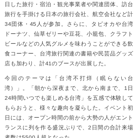
日した旅行・宿泊・観光事業者や関連団体、訪台
旅行を手掛ける日本の旅行会社、航空会社など計
34団体・45人が参加。さらに、タピオカや台湾
ドーナツ、仙草ゼリーや豆花、小籠包、クラフト
ビールなどの人気グルメを味わうことができる飲
食コーナー、台湾旅行関連の書籍や民芸品グッズ
店も加わり、計41のブースが出展した。
今回のテーマは「台湾不打烊（眠らない台
湾）」。「朝から深夜まで、北から南まで、1日
24時間いつでも楽しめる台湾」を五感で体験して
もらおうと、様々な趣向を凝らした。イベント初
日には、オープン時間の前から大勢の人がエント
ランスに列を作る盛況ぶりで、2日間の合計来場
者数は5500人超となった。