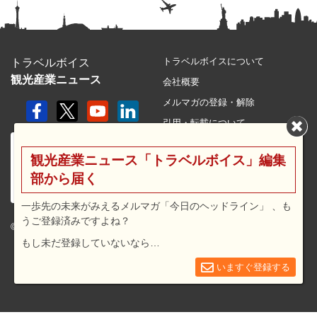
トラベルボイスについて
トラベルボイス
観光産業ニュース
会社概要
メルマガの登録・解除
引用・転載について
プライバシーポリシー
観光産業ニュース「トラベルボイス」編集
利用規約
部から届く
サイトマップ
広告メニュー・料金
一歩先の未来がみえるメルマガ「今日のヘッドライン」 、も
うご登録済みですよね？
プレスリリース窓口
© 2026 travel voice.
もし未だ登録していないなら…
求人広告
お問合せ
いますぐ登録する