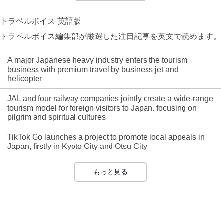
トラベルボイス 英語版
トラベルボイス編集部が厳選した注目記事を英文で読めます。
A major Japanese heavy industry enters the tourism
business with premium travel by business jet and
helicopter
JAL and four railway companies jointly create a wide-range
tourism model for foreign visitors to Japan, focusing on
pilgrim and spiritual cultures
TikTok Go launches a project to promote local appeals in
Japan, firstly in Kyoto City and Otsu City
もっと見る