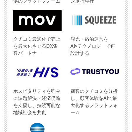
供のプラットフォーム
ン旅行会社
クチコミ最適化で売上
観光・宿泊運営を、
を最大化させるDX集
AI×テクノロジーで再
客パートナー
設計する
ホスピタリティを強み
顧客のクチコミを分析
に課題解決・経済促進
し、顧客体験をAIで最
を支援し、持続可能な
大化するプラットフォ
地域社会を共創
ーム