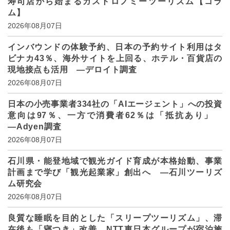
寿司店から始まるガストロノミーツーリズム【コラ
ム】
2026年08月07日
インバウンドの体験予約、日本の予約サイト利用はタ
ビナカ43％、海外サイトを上回る、ホテル・百貨店の
現地接点も活用 ―デロイト調査
2026年08月07日
日本の小売事業者334社の「AIエージェント」への投資
意向は97％、一方で消費者62％は「抵抗あり」
―Adyen調査
2026年08月07日
石川県・能登地域で観光ガイド育成が本格始動、事業
計画まで学び「観光起業家」創出へ ―石川ツーリズ
ム研究会
2026年08月07日
良質な睡眠を目的とした「スリープツーリズム」、滞
在後も「寝つき」改善、NTT東日本グループが宿泊施