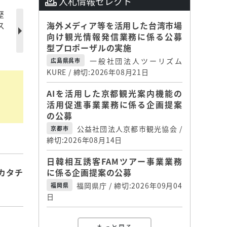
入札情報セレクト
歴
ス
海外メディア等を活用した台湾市場
向け観光情報発信業務に係る公募
型プロポーザルの実施
一般社団法人ツーリズム
広島県呉市
KURE / 締切:2026年08月21日
AIを活用した京都観光案内機能の
活用促進事業業務に係る企画提案
の公募
公益社団法人京都市観光協会 /
京都市
締切:2026年08月14日
日韓相互誘客FAMツアー事業業務
に係る企画提案の公募
カタチ
福岡県庁 / 締切:2026年09月04
福岡県
日