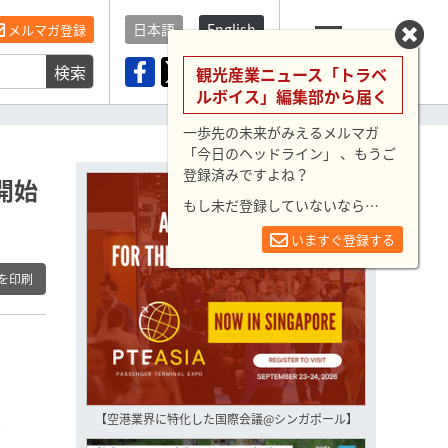
日本語
English
メルマガ登録
検索
メニュー
観光産業ニュース「トラベ
ルボイス」編集部から届く
一歩先の未来がみえるメルマガ
「今日のヘッドライン」 、もうご
登録済みですよね？
開始
もし未だ登録していないなら…
いますぐ登録する
を印刷
【空港業界に特化した国際会議@シンガポール】