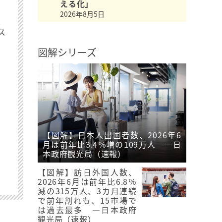
える化」
2026年8月5日
最
ス
図解シリーズ
【図解】日本人出国者数、2026年6
月は前年比3.4％増の109万人 ―日
本政府観光局（速報）
【図解】訪日外国人数、
2026年6月は前年比6.8％
減の315万人、3カ月連続
で前年割れも、15市場で
は過去最多 ―日本政府
観光局（速報）