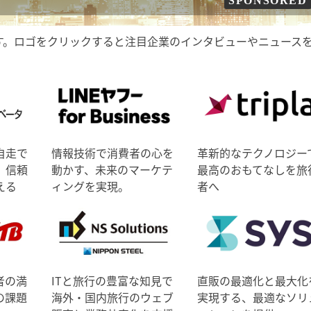
SPONSORED
す。ロゴをクリックすると注目企業のインタビューやニュース
自走で
情報技術で消費者の心を
革新的なテクノロジー
、信頼
動かす、未来のマーケテ
最高のおもてなしを旅
える
ィングを実現。
者へ
者の満
ITと旅行の豊富な知見で
直販の最適化と最大化
の課題
海外・国内旅行のウェブ
実現する、最適なソリ