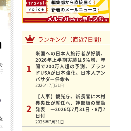
を
ランキング（直近7日間）
米国への日本人旅行者が好調、
2026年上半期実績は5％増、年
で
間で200万人超の予測、ブラン
行
ドUSAが日本強化、日本人アン
バサダー任命も
2026年7月31日
【人事】観光庁、新長官に木村
典央氏が就任へ、幹部級の異動
発表 ―2026年7月31日・8月7
日付
を
2026年7月31日
ュ