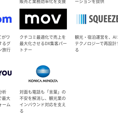
販売と業務効率化を支援
ーションを提供
てがワ
クチコミ最適化で売上を
観光・宿泊運営を、AI
するグ
最大化させるDX集客パー
テクノロジーで再設計
ン旅行
トナー
る
分析
対面も電話も「言葉」の
で最大
不安を解消し、観光業の
ォーム
インバウンド対応を支え
る