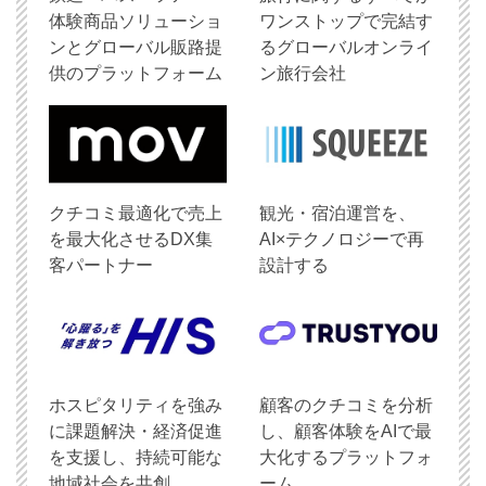
体験商品ソリューショ
ワンストップで完結す
ンとグローバル販路提
るグローバルオンライ
供のプラットフォーム
ン旅行会社
クチコミ最適化で売上
観光・宿泊運営を、
を最大化させるDX集
AI×テクノロジーで再
客パートナー
設計する
ホスピタリティを強み
顧客のクチコミを分析
に課題解決・経済促進
し、顧客体験をAIで最
を支援し、持続可能な
大化するプラットフォ
地域社会を共創
ーム