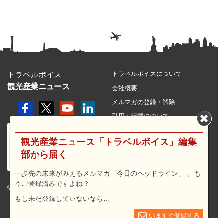
トラベルボイスについて
トラベルボイス
観光産業ニュース
会社概要
メルマガの登録・解除
引用・転載について
プライバシーポリシー
観光産業ニュース「トラベルボイス」編集
利用規約
部から届く
サイトマップ
広告メニュー・料金
一歩先の未来がみえるメルマガ「今日のヘッドライン」 、も
うご登録済みですよね？
プレスリリース窓口
© 2026 travel voice.
もし未だ登録していないなら…
求人広告
お問合せ
いますぐ登録する