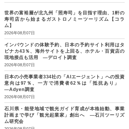
世界の富裕層が北九州「照寿司」を目指す理由、1軒の
寿司店から始まるガストロノミーツーリズム【コラ
ム】
2026年08月07日
インバウンドの体験予約、日本の予約サイト利用はタ
ビナカ43％、海外サイトを上回る、ホテル・百貨店の
現地接点も活用 ―デロイト調査
2026年08月07日
日本の小売事業者334社の「AIエージェント」への投資
意向は97％、一方で消費者62％は「抵抗あり」
―Adyen調査
2026年08月07日
石川県・能登地域で観光ガイド育成が本格始動、事業
計画まで学び「観光起業家」創出へ ―石川ツーリズ
ム研究会
2026年08月07日