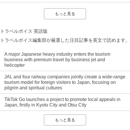
もっと見る
トラベルボイス 英語版
トラベルボイス編集部が厳選した注目記事を英文で読めます。
A major Japanese heavy industry enters the tourism
business with premium travel by business jet and
helicopter
JAL and four railway companies jointly create a wide-range
tourism model for foreign visitors to Japan, focusing on
pilgrim and spiritual cultures
TikTok Go launches a project to promote local appeals in
Japan, firstly in Kyoto City and Otsu City
もっと見る