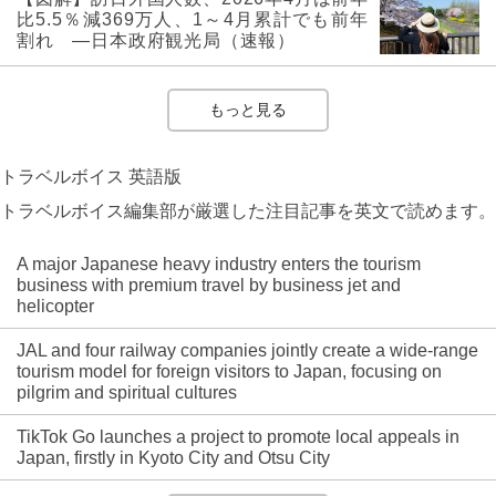
比5.5％減369万人、1～4月累計でも前年
割れ ―日本政府観光局（速報）
もっと見る
トラベルボイス 英語版
トラベルボイス編集部が厳選した注目記事を英文で読めます。
A major Japanese heavy industry enters the tourism
business with premium travel by business jet and
helicopter
JAL and four railway companies jointly create a wide-range
tourism model for foreign visitors to Japan, focusing on
pilgrim and spiritual cultures
TikTok Go launches a project to promote local appeals in
Japan, firstly in Kyoto City and Otsu City