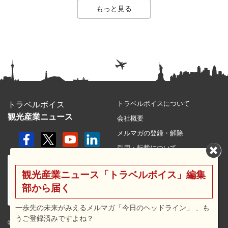
もっと見る
トラベルボイスについて
トラベルボイス
観光産業ニュース
会社概要
メルマガの登録・解除
引用・転載について
プライバシーポリシー
観光産業ニュース「トラベルボイス」編集
利用規約
部から届く
サイトマップ
広告メニュー・料金
一歩先の未来がみえるメルマガ「今日のヘッドライン」 、も
うご登録済みですよね？
プレスリリース窓口
© 2026 travel voice.