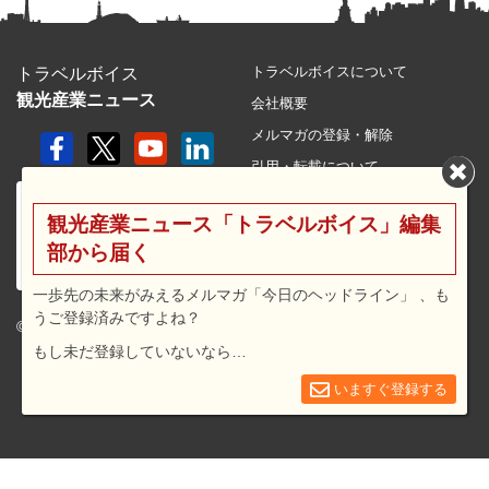
トラベルボイスについて
トラベルボイス
観光産業ニュース
会社概要
メルマガの登録・解除
引用・転載について
プライバシーポリシー
観光産業ニュース「トラベルボイス」編集
利用規約
部から届く
サイトマップ
広告メニュー・料金
一歩先の未来がみえるメルマガ「今日のヘッドライン」 、も
うご登録済みですよね？
プレスリリース窓口
© 2026 travel voice.
もし未だ登録していないなら…
求人広告
お問合せ
いますぐ登録する