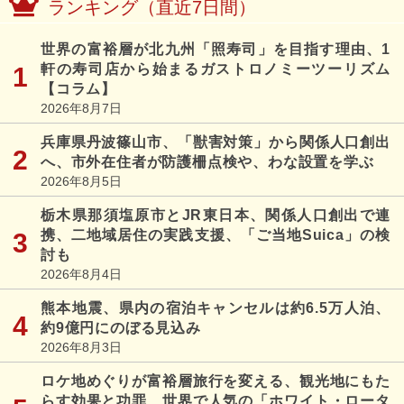
ランキング（直近7日間）
世界の富裕層が北九州「照寿司」を目指す理由、1
軒の寿司店から始まるガストロノミーツーリズム
【コラム】
2026年8月7日
兵庫県丹波篠山市、「獣害対策」から関係人口創出
へ、市外在住者が防護柵点検や、わな設置を学ぶ
2026年8月5日
栃木県那須塩原市とJR東日本、関係人口創出で連
携、二地域居住の実践支援、「ご当地Suica」の検
討も
2026年8月4日
熊本地震、県内の宿泊キャンセルは約6.5万人泊、
約9億円にのぼる見込み
2026年8月3日
ロケ地めぐりが富裕層旅行を変える、観光地にもた
らす効果と功罪、世界で人気の「ホワイト・ロータ