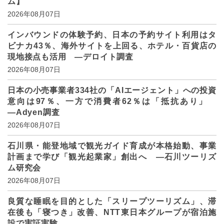
ム】
2026年08月07日
インバウンドの体験予約、日本の予約サイト利用はタ
ビナカ43％、海外サイトを上回る、ホテル・百貨店の
現地接点も活用 ―デロイト調査
2026年08月07日
日本の小売事業者334社の「AIエージェント」への投資
意向は97％、一方で消費者62％は「抵抗あり」
―Adyen調査
2026年08月07日
石川県・能登地域で観光ガイド育成が本格始動、事業
計画まで学び「観光起業家」創出へ ―石川ツーリズ
ム研究会
2026年08月07日
良質な睡眠を目的とした「スリープツーリズム」、滞
在後も「寝つき」改善、NTT東日本グループが宿泊施
設で実証実験