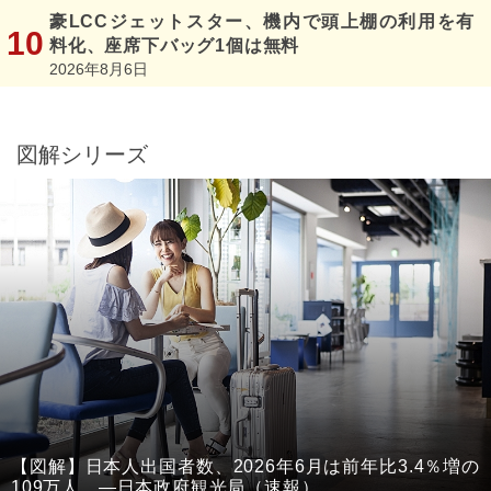
豪LCCジェットスター、機内で頭上棚の利用を有
料化、座席下バッグ1個は無料
2026年8月6日
図解シリーズ
【図解】日本人出国者数、2026年6月は前年比3.4％増の
109万人 ―日本政府観光局（速報）