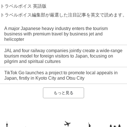
トラベルボイス 英語版
トラベルボイス編集部が厳選した注目記事を英文で読めます。
A major Japanese heavy industry enters the tourism
business with premium travel by business jet and
helicopter
JAL and four railway companies jointly create a wide-range
tourism model for foreign visitors to Japan, focusing on
pilgrim and spiritual cultures
TikTok Go launches a project to promote local appeals in
Japan, firstly in Kyoto City and Otsu City
もっと見る