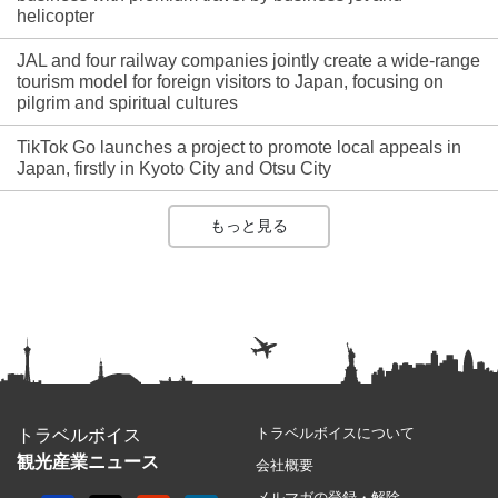
helicopter
JAL and four railway companies jointly create a wide-range
tourism model for foreign visitors to Japan, focusing on
pilgrim and spiritual cultures
TikTok Go launches a project to promote local appeals in
Japan, firstly in Kyoto City and Otsu City
もっと見る
トラベルボイスについて
トラベルボイス
観光産業ニュース
会社概要
メルマガの登録・解除