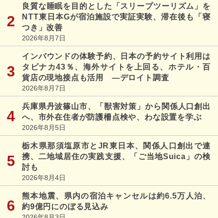
良質な睡眠を目的とした「スリープツーリズム」を
NTT東日本Gが宿泊施設で実証実験、滞在後も「寝
つき」改善
2026年8月7日
インバウンドの体験予約、日本の予約サイト利用は
タビナカ43％、海外サイトを上回る、ホテル・百
貨店の現地接点も活用 ―デロイト調査
2026年8月7日
兵庫県丹波篠山市、「獣害対策」から関係人口創出
へ、市外在住者が防護柵点検や、わな設置を学ぶ
2026年8月5日
栃木県那須塩原市とJR東日本、関係人口創出で連
携、二地域居住の実践支援、「ご当地Suica」の検
討も
2026年8月4日
熊本地震、県内の宿泊キャンセルは約6.5万人泊、
約9億円にのぼる見込み
2026年8月3日