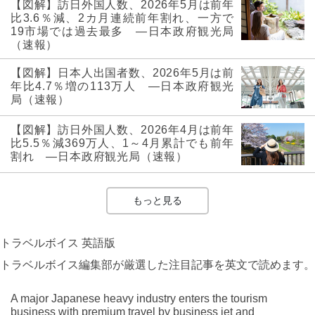
【図解】訪日外国人数、2026年5月は前年
比3.6％減、2カ月連続前年割れ、一方で
19市場では過去最多 ―日本政府観光局
（速報）
【図解】日本人出国者数、2026年5月は前
年比4.7％増の113万人 ―日本政府観光
局（速報）
【図解】訪日外国人数、2026年4月は前年
比5.5％減369万人、1～4月累計でも前年
割れ ―日本政府観光局（速報）
もっと見る
トラベルボイス 英語版
トラベルボイス編集部が厳選した注目記事を英文で読めます。
A major Japanese heavy industry enters the tourism
business with premium travel by business jet and