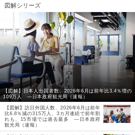
図解シリーズ
【図解】日本人出国者数、2026年6月は前年比3.4％増の
109万人 ―日本政府観光局（速報）
【図解】訪日外国人数、2026年6月は前年
比6.8％減の315万人、3カ月連続で前年割
れも、15市場では過去最多 ―日本政府
観光局（速報）