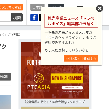
日本語
English
メルマガ登録
検索
メニュー
観光産業ニュース「トラベ
ルボイス」編集部から届く
一歩先の未来がみえるメルマガ
行く」が7割に
「今日のヘッドライン」 、もうご
登録済みですよね？
アク
もし未だ登録していないなら…
いますぐ登録する
を印刷
【空港業界に特化した国際会議@シンガポール】