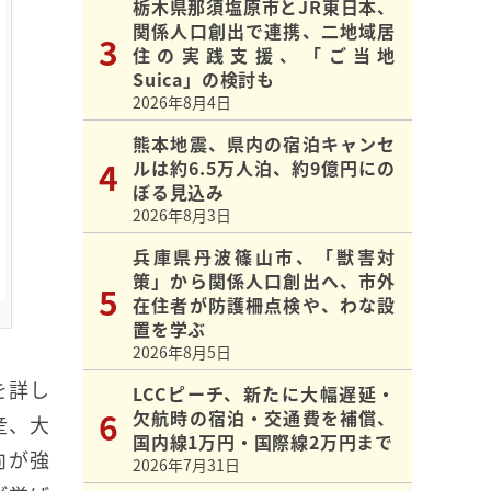
栃木県那須塩原市とJR東日本、
関係人口創出で連携、二地域居
住の実践支援、「ご当地
Suica」の検討も
2026年8月4日
熊本地震、県内の宿泊キャンセ
ルは約6.5万人泊、約9億円にの
ぼる見込み
2026年8月3日
兵庫県丹波篠山市、「獣害対
策」から関係人口創出へ、市外
在住者が防護柵点検や、わな設
置を学ぶ
2026年8月5日
を詳し
LCCピーチ、新たに大幅遅延・
欠航時の宿泊・交通費を補償、
産、大
国内線1万円・国際線2万円まで
向が強
2026年7月31日