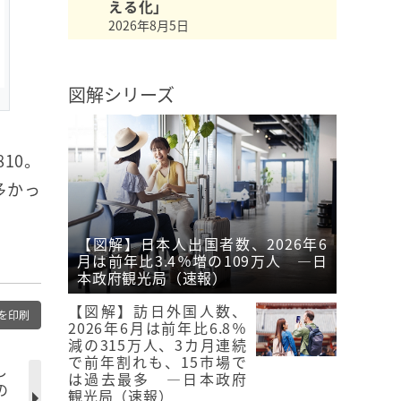
える化」
2026年8月5日
図解シリーズ
10。
多かっ
【図解】日本人出国者数、2026年6
月は前年比3.4％増の109万人 ―日
本政府観光局（速報）
【図解】訪日外国人数、
を印刷
2026年6月は前年比6.8％
減の315万人、3カ月連続
で前年割れも、15市場で
し
は過去最多 ―日本政府
の
観光局（速報）