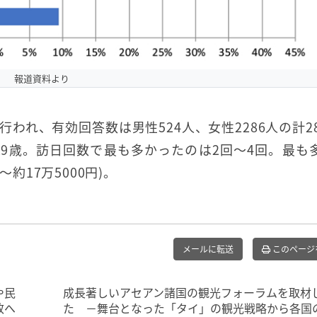
報道資料より
に行われ、有効回答数は男性524人、女性2286人の計28
29歳。訪日回数で最も多かったのは2回〜4回。最も
約17万5000円)。
メールに転送
このページ
や民
成長著しいアセアン諸国の観光フォーラムを取材
致へ
た －舞台となった「タイ」の観光戦略から各国