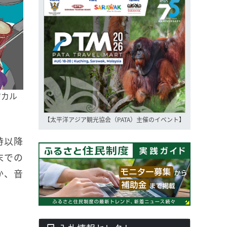
ジカル
【太平洋アジア観光協会（PATA）主催のイベント】
時以降
末での
か、音