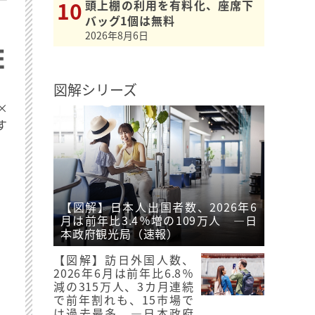
頭上棚の利用を有料化、座席下
バッグ1個は無料
2026年8月6日
図解シリーズ
×
す
【図解】日本人出国者数、2026年6
月は前年比3.4％増の109万人 ―日
本政府観光局（速報）
【図解】訪日外国人数、
2026年6月は前年比6.8％
減の315万人、3カ月連続
で前年割れも、15市場で
は過去最多 ―日本政府