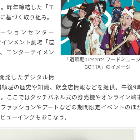
る。昨年締結した「エ
」に基づく取り組み。
ーションセンター
ンターテインメント劇場「道
け、エンターテイメン
「道頓堀presents フードミュー
GOTTA」のイメージ
は、今回開発したデジタル情
道頓堀の歴史や知識、飲食店情報などを提供。午後9
う。ここではタッチパネル式の券売機やオンライン端
、ファッションやアートなどの期間限定イベントのほ
ビューイングもおこなう。