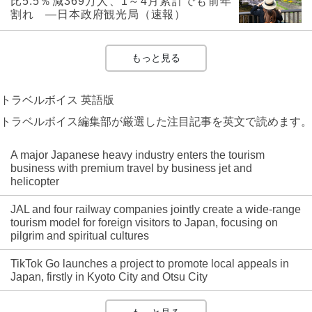
比5.5％減369万人、1～4月累計でも前年
割れ ―日本政府観光局（速報）
もっと見る
トラベルボイス 英語版
トラベルボイス編集部が厳選した注目記事を英文で読めます。
A major Japanese heavy industry enters the tourism
business with premium travel by business jet and
helicopter
JAL and four railway companies jointly create a wide-range
tourism model for foreign visitors to Japan, focusing on
pilgrim and spiritual cultures
TikTok Go launches a project to promote local appeals in
Japan, firstly in Kyoto City and Otsu City