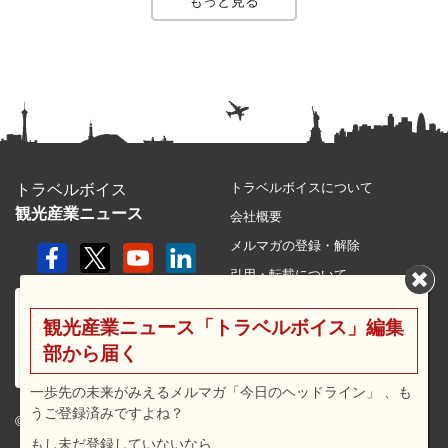
もっと見る
トラベルボイスについて
トラベルボイス
観光産業ニュース
会社概要
メルマガの登録・解除
引用・転載について
プライバシーポリシー
観光産業ニュース「トラベルボイス」編集
利用規約
部から届く
サイトマップ
広告メニュー・料金
一歩先の未来がみえるメルマガ「今日のヘッドライン」 、も
うご登録済みですよね？
プレスリリース窓口
© 2026 travel voice.
もし未だ登録していないなら…