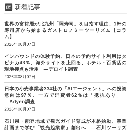
新着記事
世界の富裕層が北九州「照寿司」を目指す理由、1軒の
寿司店から始まるガストロノミーツーリズム【コラ
ム】
2026年08月07日
インバウンドの体験予約、日本の予約サイト利用はタ
ビナカ43％、海外サイトを上回る、ホテル・百貨店の
現地接点も活用 ―デロイト調査
2026年08月07日
日本の小売事業者334社の「AIエージェント」への投資
意向は97％、一方で消費者62％は「抵抗あり」
―Adyen調査
2026年08月07日
石川県・能登地域で観光ガイド育成が本格始動、事業
計画まで学び「観光起業家」創出へ ―石川ツーリズ