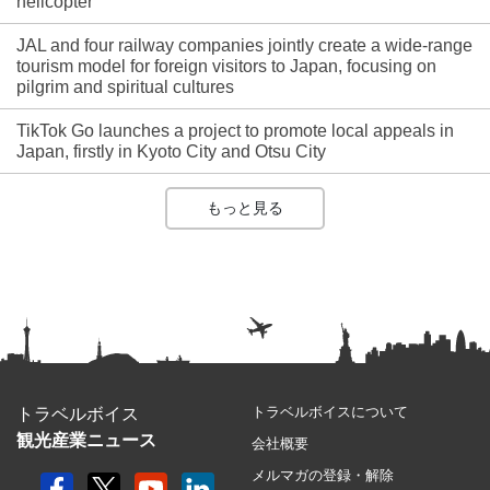
helicopter
JAL and four railway companies jointly create a wide-range
tourism model for foreign visitors to Japan, focusing on
pilgrim and spiritual cultures
TikTok Go launches a project to promote local appeals in
Japan, firstly in Kyoto City and Otsu City
もっと見る
トラベルボイスについて
トラベルボイス
観光産業ニュース
会社概要
メルマガの登録・解除