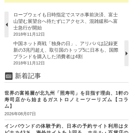
ロープウェイも日時指定でスマホ事前決済、富士
山望む展望台へ待たずにアクセス、混雑緩和へ富
士急行が開始
2018年11月12日
中国ネット商戦「独身の日」、アリババは記録更
新の3兆円超え、取引国のトップ5に日本も、国際
ブランドを購入した消費者は4割
2018年11月12日
新着記事
世界の富裕層が北九州「照寿司」を目指す理由、1軒の
寿司店から始まるガストロノミーツーリズム【コラ
ム】
2026年08月07日
インバウンドの体験予約、日本の予約サイト利用はタ
ビナカ43％、海外サイトを上回る、ホテル・百貨店の