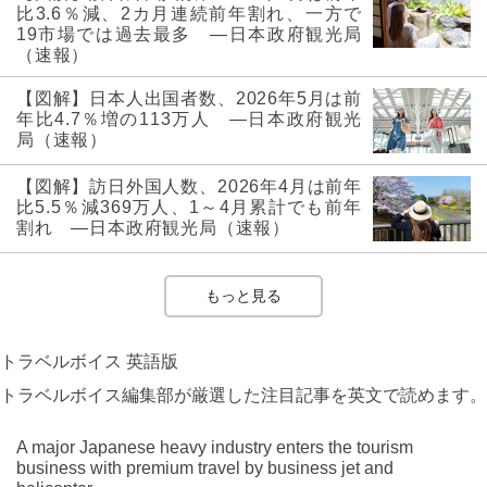
比3.6％減、2カ月連続前年割れ、一方で
19市場では過去最多 ―日本政府観光局
（速報）
【図解】日本人出国者数、2026年5月は前
年比4.7％増の113万人 ―日本政府観光
局（速報）
【図解】訪日外国人数、2026年4月は前年
比5.5％減369万人、1～4月累計でも前年
割れ ―日本政府観光局（速報）
もっと見る
トラベルボイス 英語版
トラベルボイス編集部が厳選した注目記事を英文で読めます。
A major Japanese heavy industry enters the tourism
business with premium travel by business jet and