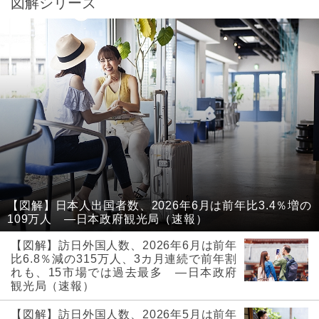
図解シリーズ
【図解】日本人出国者数、2026年6月は前年比3.4％増の
109万人 ―日本政府観光局（速報）
【図解】訪日外国人数、2026年6月は前年
比6.8％減の315万人、3カ月連続で前年割
れも、15市場では過去最多 ―日本政府
観光局（速報）
【図解】訪日外国人数、2026年5月は前年