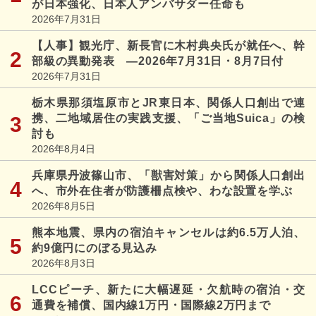
が日本強化、日本人アンバサダー任命も
2026年7月31日
【人事】観光庁、新長官に木村典央氏が就任へ、幹
部級の異動発表 ―2026年7月31日・8月7日付
2026年7月31日
栃木県那須塩原市とJR東日本、関係人口創出で連
携、二地域居住の実践支援、「ご当地Suica」の検
討も
2026年8月4日
兵庫県丹波篠山市、「獣害対策」から関係人口創出
へ、市外在住者が防護柵点検や、わな設置を学ぶ
2026年8月5日
熊本地震、県内の宿泊キャンセルは約6.5万人泊、
約9億円にのぼる見込み
2026年8月3日
LCCピーチ、新たに大幅遅延・欠航時の宿泊・交
通費を補償、国内線1万円・国際線2万円まで