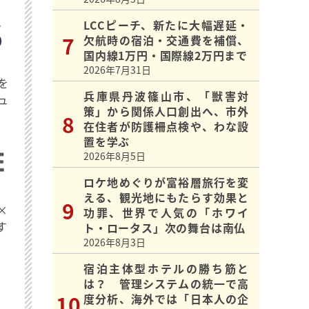
LCCピーチ、新たに大幅遅延・
欠航時の宿泊・交通費を補償、
国内線1万円・国際線2万円まで
2026年7月31日
を
兵庫県丹波篠山市、「獣害対
ュ
策」から関係人口創出へ、市外
在住者が防護柵点検や、わな設
置を学ぶ
2026年8月5日
ロケ地めぐりが富裕層旅行を変
える、観光地にもたらす効果と
×
功罪、世界で人気の「ホワイ
す
ト・ロータス」次の舞台は南仏
2026年8月3日
宿泊主体型ホテルの勝ち筋と
は？ 管理システムの統一で高
度分析、海外では「日本人の企