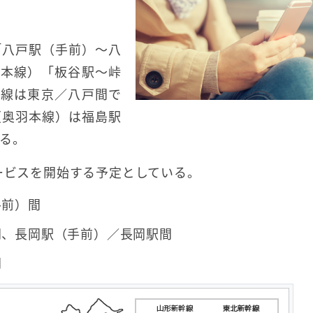
「八戸駅（手前）～八
羽本線）「板谷駅～峠
幹線は東京／八戸間で
（奥羽本線）は福島駅
る。
サービスを開始する予定としている。
手前）間
間、長岡駅（手前）／長岡駅間
間