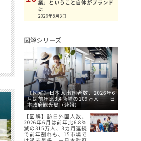
業」ということ自体がブランド
に
2026年8月3日
図解シリーズ
【図解】日本人出国者数、2026年6
月は前年比3.4％増の109万人 ―日
本政府観光局（速報）
【図解】訪日外国人数、
2026年6月は前年比6.8％
減の315万人、3カ月連続
で前年割れも、15市場で
は過去最多 ―日本政府