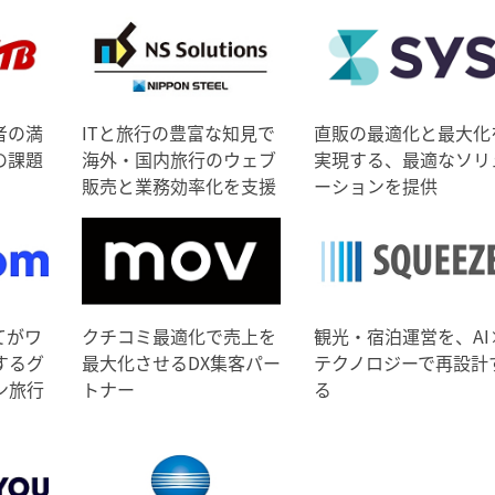
者の満
ITと旅行の豊富な知見で
直販の最適化と最大化
の課題
海外・国内旅行のウェブ
実現する、最適なソリ
販売と業務効率化を支援
ーションを提供
てがワ
クチコミ最適化で売上を
観光・宿泊運営を、AI
するグ
最大化させるDX集客パー
テクノロジーで再設計
ン旅行
トナー
る