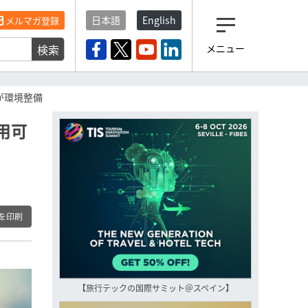
日本語
English
メルマガ登録
検索
メニュー
観光産業ニュース「トラベ
ルボイス」編集部から届く
一歩先の未来がみえるメルマガ
が環境整備
「今日のヘッドライン」 、もうご
登録済みですよね？
用可
もし未だ登録していないなら…
いますぐ登録する
を印刷
【旅行テックの国際サミット＠スペイン】