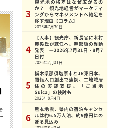
観光地の格差はなぜ広がるの
か？ 観光地経営がマーケティ
ングからマネジメントへ軸足を
移す理由【コラム】
2026年7月30日
【人事】観光庁、新長官に木村
典央氏が就任へ、幹部級の異動
発表 ―2026年7月31日・8月7
日付
2026年7月31日
を
栃木県那須塩原市とJR東日本、
関係人口創出で連携、二地域居
住の実践支援、「ご当地
Suica」の検討も
2026年8月4日
熊本地震、県内の宿泊キャンセ
で
ルは約6.5万人泊、約9億円にの
行
ぼる見込み
2026年8月3日