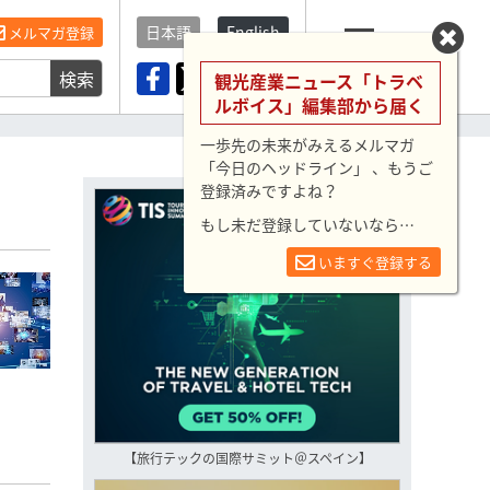
日本語
English
メルマガ登録
検索
メニュー
観光産業ニュース「トラベ
ルボイス」編集部から届く
一歩先の未来がみえるメルマガ
「今日のヘッドライン」 、もうご
登録済みですよね？
もし未だ登録していないなら…
いますぐ登録する
【旅行テックの国際サミット＠スペイン】