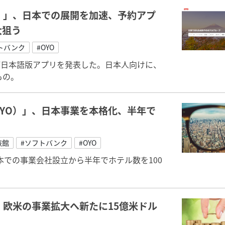
）」、日本での展開を加速、予約アプ
大狙う
トバンク
#OYO
パン）が日本語版アプリを発表した。日本人向けに、
もの。
YO）」、日本事業を本格化、半年で
旅館
#ソフトバンク
#OYO
本での事業会社設立から半年でホテル数を100
、欧米の事業拡大へ新たに15億米ドル