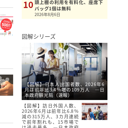
頭上棚の利用を有料化、座席下
バッグ1個は無料
2026年8月6日
図解シリーズ
【図解】日本人出国者数、2026年6
月は前年比3.4％増の109万人 ―日
本政府観光局（速報）
【図解】訪日外国人数、
2026年6月は前年比6.8％
減の315万人、3カ月連続
で前年割れも、15市場で
は過去最多 ―日本政府