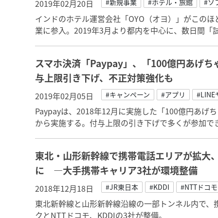
#新規事業
#ホテル・旅館
#ソ
2019年02月20日
インドのホテル運営会社「OYO（オヨ）」がこのほ
業に参入。2019年3月より都内を中心に、数日間
スマホ決済「Paypay」、「100億円あげ
与上限引き下げ、不正対策強化も
#キャンペーン
#アプリ
#LIN
2019年02月05日
Paypayは、2018年12月に実施した「100億円あ
から実施する。付与上限の引き下げで多くが参加で
東北・山形新幹線で携帯電話エリアが拡大
に ―大手携帯キャリア3社が環境整備
#JR東日本
#KDDI
#NTTドコモ
2018年12月18日
東北新幹線と山形新幹線沿線の一部トンネル内で、
クとNTTドコモ、KDDIの3社が整備。