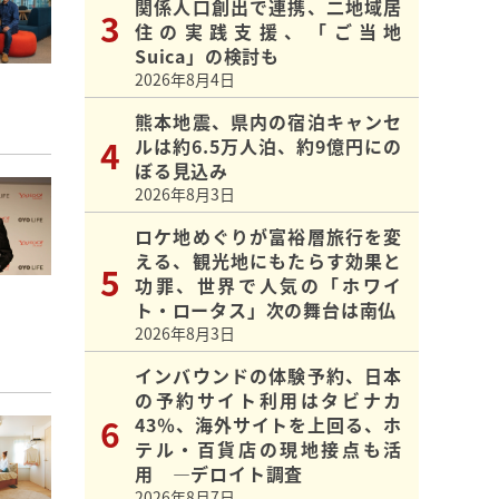
関係人口創出で連携、二地域居
住の実践支援、「ご当地
Suica」の検討も
2026年8月4日
熊本地震、県内の宿泊キャンセ
ルは約6.5万人泊、約9億円にの
ぼる見込み
2026年8月3日
ロケ地めぐりが富裕層旅行を変
える、観光地にもたらす効果と
功罪、世界で人気の「ホワイ
ト・ロータス」次の舞台は南仏
2026年8月3日
インバウンドの体験予約、日本
の予約サイト利用はタビナカ
43％、海外サイトを上回る、ホ
テル・百貨店の現地接点も活
用 ―デロイト調査
2026年8月7日