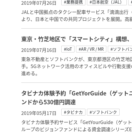
#業務提携
#日本航空（JAL）
2019年07月26日
JALと中国拠点のタクシー配車サービス「滴滴出行（デ
より、日本と中国での共同プロジェクトを展開。高
東京・竹芝地区で「スマートシティ」構想
#IoT
#AR / VR / MR
#ソフトバ
2019年07月16日
東急不動産とソフトバンクが、東京都港区の竹芝地
手。5Gネットワーク活用のオフィスビルや行動支
進める。
タビナカ体験予約「GetYorGuide（ゲ
ンドから530億円調達
#タビナカ
#ソフトバンク
2019年05月17日
タビナカ体験予約サービス「GetYourGuide（
ループのビジョンファンドによる資金調達シリーズEラ