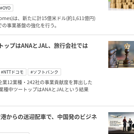
#OYO
omes)は、新たに計15億米ドル(約1,611億円)
での事業基盤の強化を行う。
トップはANAとJAL、旅行会社では
#NTTドコモ
#ソフトバンク
業12業種・242社の事業貢献度を算出した
業種中ツートップはANAとJALという結果
地空港からの送迎配車で、中国発のビジネ