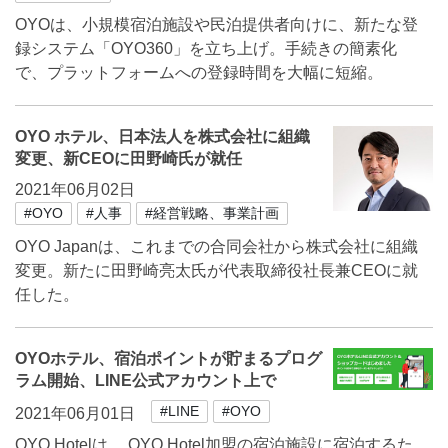
OYOは、小規模宿泊施設や民泊提供者向けに、新たな登
録システム「OYO360」を立ち上げ。手続きの簡素化
で、プラットフォームへの登録時間を大幅に短縮。
OYO ホテル、日本法人を株式会社に組織
変更、新CEOに田野崎氏が就任
2021年06月02日
#OYO
#人事
#経営戦略、事業計画
OYO Japanは、これまでの合同会社から株式会社に組織
変更。新たに田野崎亮太氏が代表取締役社長兼CEOに就
任した。
OYOホテル、宿泊ポイントが貯まるプログ
ラム開始、LINE公式アカウント上で
#LINE
#OYO
2021年06月01日
OYO Hotelは、 OYO Hotel加盟の宿泊施設に宿泊するた