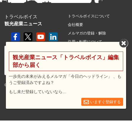
トラベルボイスについて
トラベルボイス
観光産業ニュース
会社概要
メルマガの登録・解除
引用・転載について
プライバシーポリシー
観光産業ニュース「トラベルボイス」編集
利用規約
部から届く
サイトマップ
広告メニュー・料金
一歩先の未来がみえるメルマガ「今日のヘッドライン」 、も
うご登録済みですよね？
プレスリリース窓口
© 2026 travel voice.
もし未だ登録していないなら…
求人広告
お問合せ
いますぐ登録する