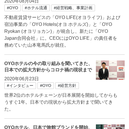
2020年08月04日
#OYO
#ホテル流通
#経営戦略、事業計画
不動産賃貸サーピスの「OYO LIFE(オヨライフ)」および
宿泊事業の「OYO Hotels(オヨ ホテルズ)」と「OYO
Ryokan (オヨリョカン)」が統合し、新たに「OYO
Japan合同会社」に。CEOにはOYO LIFE」の責任者を
務めていた山本竜馬氏が就任。
OYOホテルの今の取り組みを聞いてきた、
日本での拡大方針からコロナ禍の現状まで
2020年06月23日
#インタビュー
#OYO
#経営方針
世界2位のホテルチェーンが日本展開を開始してからも
うすぐ1年。日本での現状から拡大方針まで聞いてき
た。
OYOホテル、日本で旅館ブランドを開始、