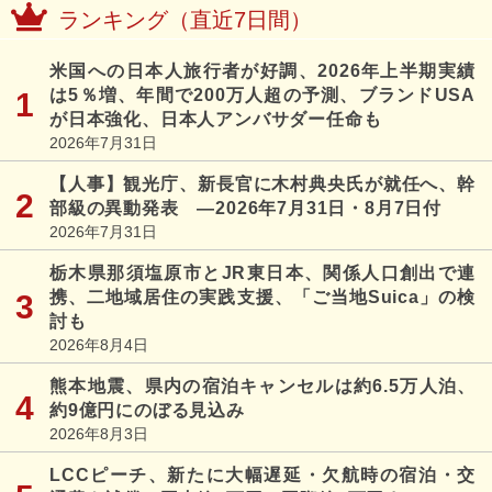
ランキング（直近7日間）
米国への日本人旅行者が好調、2026年上半期実績
は5％増、年間で200万人超の予測、ブランドUSA
が日本強化、日本人アンバサダー任命も
2026年7月31日
【人事】観光庁、新長官に木村典央氏が就任へ、幹
部級の異動発表 ―2026年7月31日・8月7日付
2026年7月31日
栃木県那須塩原市とJR東日本、関係人口創出で連
携、二地域居住の実践支援、「ご当地Suica」の検
討も
2026年8月4日
熊本地震、県内の宿泊キャンセルは約6.5万人泊、
約9億円にのぼる見込み
2026年8月3日
LCCピーチ、新たに大幅遅延・欠航時の宿泊・交