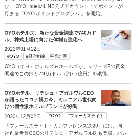
び、 OYO HotelのLINE公式アカウント上でポイントが
貯まる「OYO ポイントプログラム 」を開始。
OYOホテルズ、新たな資金調達で740万ド
ル、株式上場に向けた体制も強化へ
2021年01月12日
#OYO
#経営戦略、事業計画
OYO（オヨ）ホテルズ＆ホームズが、シリーズFの資金
調達でこのほど740万ドル（約7.7億円）を獲得。
OYOホテル、リテシュ・アガルワルCEO
が語ったコロナ禍の今、ミレニアル世代向
けの個性派ホテルブランドが好調
#OYO
#フォーカスライト
2020年12月02日
「フォーカスライト・カンファレンス2020」には、同
社創業者兼CEOのリテシュ・アガルワル氏も登場。パン