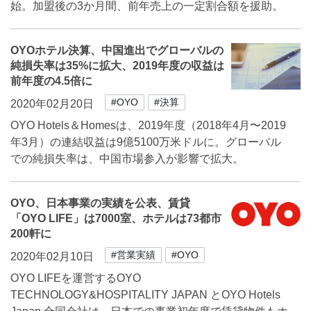
始。加盟後の3か月間、前年売上の一定割合額を援助。
OYOホテル決算、中国進出でグローバルの
純損失率は35%に拡大、2019年度の収益は
前年度の4.5倍に
#OYO
#決算
2020年02月20日
OYO Hotels＆Homesは、2019年度（2018年4月〜2019
年3月）の連結収益は9億5100万米ドルに。グローバル
での純損失率は、中国市場参入が影響で拡大。
OYO、日本事業の実績を公表、賃貸
「OYO LIFE」は7000室、ホテルは73都市
200軒に
#営業実績
#OYO
2020年02月10日
OYO LIFEを運営するOYO
TECHNOLOGY&HOSPITALITY JAPAN とOYO Hotels