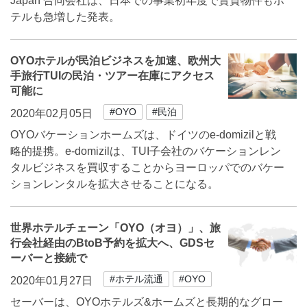
Japan 合同会社は、日本での事業初年度で賃貸物件もホ
テルも急増した発表。
OYOホテルが民泊ビジネスを加速、欧州大
手旅行TUIの民泊・ツアー在庫にアクセス
可能に
#OYO
#民泊
2020年02月05日
OYOバケーションホームズは、ドイツのe-domizilと戦
略的提携。e-domizilは、TUI子会社のバケーションレン
タルビジネスを買収することからヨーロッパでのバケー
ションレンタルを拡大させることになる。
世界ホテルチェーン「OYO（オヨ）」、旅
行会社経由のBtoB予約を拡大へ、GDSセ
ーバーと接続で
#ホテル流通
#OYO
2020年01月27日
セーバーは、OYOホテルズ&ホームズと長期的なグロー