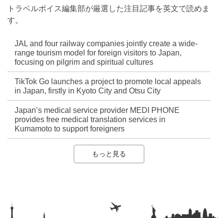
トラベルボイス編集部が厳選した注目記事を英文で読めま
す。
JAL and four railway companies jointly create a wide-
range tourism model for foreign visitors to Japan,
focusing on pilgrim and spiritual cultures
TikTok Go launches a project to promote local appeals
in Japan, firstly in Kyoto City and Otsu City
Japan’s medical service provider MEDI PHONE
provides free medical translation services in
Kumamoto to support foreigners
もっと見る