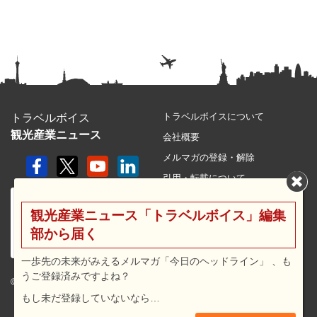
トラベルボイスについて
トラベルボイス
観光産業ニュース
会社概要
メルマガの登録・解除
引用・転載について
プライバシーポリシー
観光産業ニュース「トラベルボイス」編集
利用規約
部から届く
サイトマップ
広告メニュー・料金
一歩先の未来がみえるメルマガ「今日のヘッドライン」 、も
うご登録済みですよね？
プレスリリース窓口
© 2026 travel voice.
もし未だ登録していないなら…
求人広告