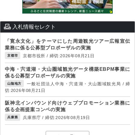
入札情報セレクト
「寛永文化」をテーマにした周遊観光ツアー広報宣伝
業務に係る公募型プロポーザルの実施
京都市役所 / 締切:2026年08月21日
京都市
中海・宍道湖・大山圏域観光データ構築EBPM事業に
係る公募型プロポーザルの実施
一般社団法人中海・宍道湖・大山圏域観光局 / 締
山陰地方
切:2026年08月21日
阪神北インバウンド向けウェブプロモーション業務に
係る企画提案コンペの実施
兵庫県庁 / 締切:2026年08月19日
兵庫県