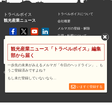
トラベルボイスについて
トラベルボイス
観光産業ニュース
会社概要
メルマガの登録・解除
引用・転載について
プライバシーポリシー
観光産業ニュース「トラベルボイス」編集
利用規約
部から届く
サイトマップ
広告メニュー・料金
一歩先の未来がみえるメルマガ「今日のヘッドライン」 、も
うご登録済みですよね？
プレスリリース窓口
© 2026 travel voice.
もし未だ登録していないなら…
求人広告
お問合せ
いますぐ登録する