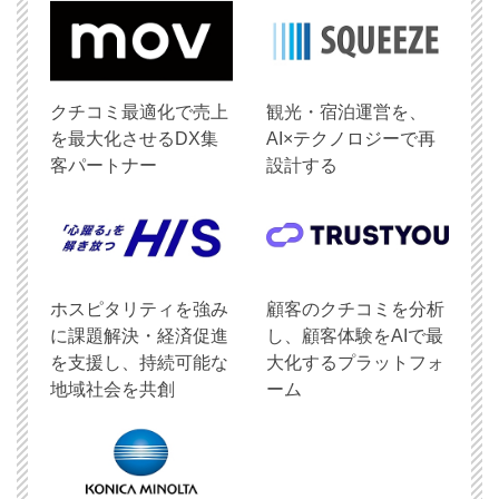
クチコミ最適化で売上
観光・宿泊運営を、
を最大化させるDX集
AI×テクノロジーで再
客パートナー
設計する
ホスピタリティを強み
顧客のクチコミを分析
に課題解決・経済促進
し、顧客体験をAIで最
を支援し、持続可能な
大化するプラットフォ
地域社会を共創
ーム