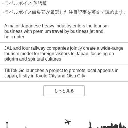
トラベルボイス 英語版
トラベルボイス編集部が厳選した注目記事を英文で読めます。
A major Japanese heavy industry enters the tourism
business with premium travel by business jet and
helicopter
JAL and four railway companies jointly create a wide-range
tourism model for foreign visitors to Japan, focusing on
pilgrim and spiritual cultures
TikTok Go launches a project to promote local appeals in
Japan, firstly in Kyoto City and Otsu City
もっと見る