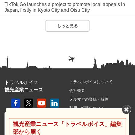
TikTok Go launches a project to promote local appeals in
Japan, firstly in Kyoto City and Otsu City
もっと見る
トラベルボイスについて
トラベルボイス
観光産業ニュース
会社概要
メルマガの登録・解除
引用・転載について
プライバシーポリシー
観光産業ニュース「トラベルボイス」編集
利用規約
部から届く
サイトマップ