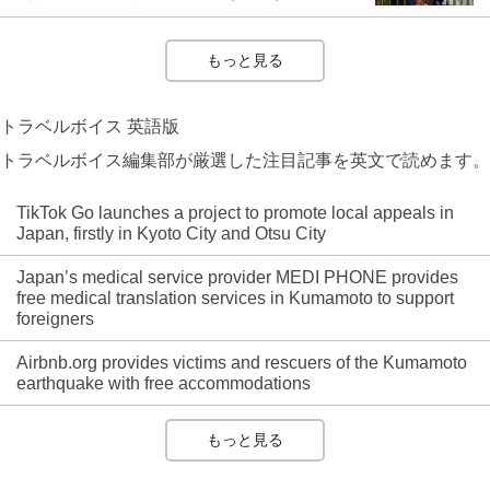
もっと見る
トラベルボイス 英語版
トラベルボイス編集部が厳選した注目記事を英文で読めます。
TikTok Go launches a project to promote local appeals in
Japan, firstly in Kyoto City and Otsu City
Japan’s medical service provider MEDI PHONE provides
free medical translation services in Kumamoto to support
foreigners
Airbnb.org provides victims and rescuers of the Kumamoto
earthquake with free accommodations
もっと見る