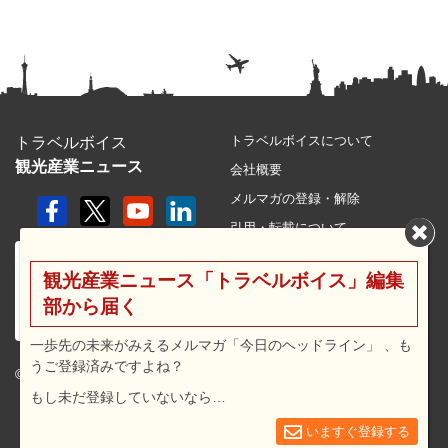
トラベルボイスについて
トラベルボイス
観光産業ニュース
会社概要
メルマガの登録・解除
引用・転載について
プライバシーポリシー
観光産業ニュース「トラベルボイス」編集
利用規約
部から届く
サイトマップ
広告メニュー・料金
一歩先の未来がみえるメルマガ「今日のヘッドライン」 、も
うご登録済みですよね？
プレスリリース窓口
© 2026 travel voice.
もし未だ登録していないなら…
求人広告
お問合せ
いますぐ登録する