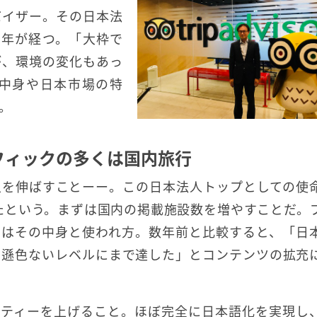
バイザー。その日本法
3年が経つ。「大枠で
が、環境の変化もあっ
中身や日本市場の特
。
フィックの多くは国内旅行
上を伸ばすことーー。この日本法人トップとしての使
たという。まずは国内の掲載施設数を増やすことだ。
のはその中身と使われ方。数年前と比較すると、「日
と遜色ないレベルにまで達した」とコンテンツの拡充
リティーを上げること。ほぼ完全に日本語化を実現し