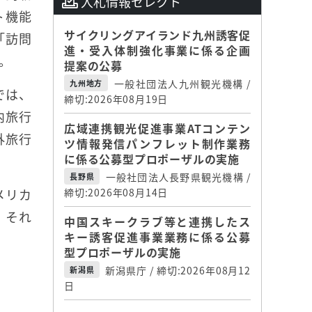
入札情報セレクト
ト機能
サイクリングアイランド九州誘客促
「訪問
進・受入体制強化事業に係る企画
。
提案の公募
一般社団法人九州観光機構 /
九州地方
では、
締切:2026年08月19日
内旅行
広域連携観光促進事業ATコンテン
外旅行
ツ情報発信パンフレット制作業務
に係る公募型プロポーザルの実施
一般社団法人長野県観光機構 /
長野県
メリカ
締切:2026年08月14日
。それ
中国スキークラブ等と連携したス
キー誘客促進事業業務に係る公募
型プロポーザルの実施
新潟県庁 / 締切:2026年08月12
新潟県
日