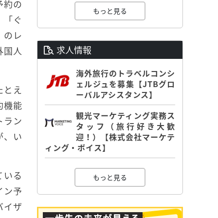
予約の
もっと見る
。「ぐ
」のレ
求人情報
外国人
海外旅行のトラベルコンシ
ェルジュを募集【JTBグロ
たとえ
ーバルアシスタンス】
約機能
観光マーケティング実務ス
トラン
タッフ（旅行好き大歓
が、い
迎！）【株式会社マーケテ
ィング・ボイス】
ている
もっと見る
イン予
バイザ