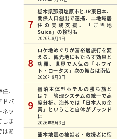
栃木県那須塩原市とJR東日本、
関係人口創出で連携、二地域居
住の実践支援、「ご当地
Suica」の検討も
2026年8月4日
ロケ地めぐりが富裕層旅行を変
える、観光地にもたらす効果と
功罪、世界で人気の「ホワイ
ト・ロータス」次の舞台は南仏
2026年8月3日
宿泊主体型ホテルの勝ち筋と
歴任。
は？ 管理システムの統一で高
アドバ
度分析、海外では「日本人の企
業」ということ自体がブランド
ーネッ
に
てしま
2026年8月3日
ではあ
熊本地震の被災者・救援者に宿