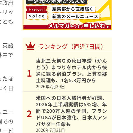
本政府
トリッ
ととも
、英語
ランキング（直近7日間）
界中で
東北三大祭りの秋田竿燈（かん
とう）まつりをホテル内から快
適に観る宿泊プラン、上質な郷
したほ
土料理も、1名5.3万円から
2026年7月30日
早く日
米国への日本人旅行者が好調、
2026年上半期実績は5％増、年
間で200万人超の予測、ブラン
人ユー
ドUSAが日本強化、日本人アン
開での
バサダー任命も
サービ
2026年7月31日