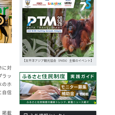
【太平洋アジア観光協会（PATA）主催のイベント】
命に対
プラッ
本のホ
に自信
、掲載