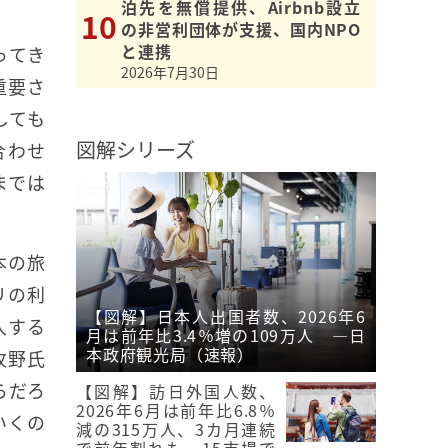
泊先を無償提供、Airbnb設立
の非営利団体が支援、国内NPO
と連携
ってき
2026年7月30日
重要さ
しても
図解シリーズ
合わせ
までは
本の旅
リの利
【図解】日本人出国者数、2026年6
入する
月は前年比3.4％増の109万人 ―日
本政府観光局（速報）
牧野氏
らだろ
【図解】訪日外国人数、
2026年6月は前年比6.8％
いくの
減の315万人、3カ月連続