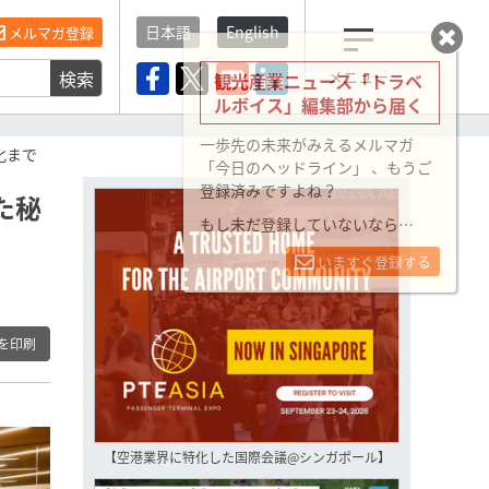
日本語
English
メルマガ登録
検索
メニュー
観光産業ニュース「トラベ
ルボイス」編集部から届く
一歩先の未来がみえるメルマガ
化まで
「今日のヘッドライン」 、もうご
登録済みですよね？
た秘
もし未だ登録していないなら…
いますぐ登録する
を印刷
【空港業界に特化した国際会議@シンガポール】