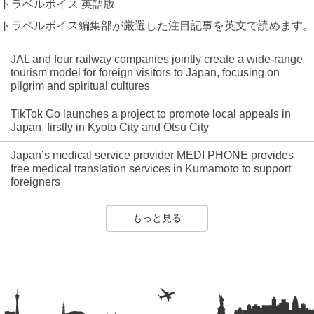
トラベルボイス 英語版
トラベルボイス編集部が厳選した注目記事を英文で読めます。
JAL and four railway companies jointly create a wide-range
tourism model for foreign visitors to Japan, focusing on
pilgrim and spiritual cultures
TikTok Go launches a project to promote local appeals in
Japan, firstly in Kyoto City and Otsu City
Japan’s medical service provider MEDI PHONE provides
free medical translation services in Kumamoto to support
foreigners
もっと見る