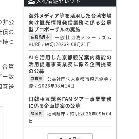
入札情報セレクト
海外メディア等を活用した台湾市場
の非公
向け観光情報発信業務に係る公募
型プロポーザルの実施
社債の
一般社団法人ツーリズム
広島県呉市
を持つ
KURE / 締切:2026年08月21日
AIを活用した京都観光案内機能の
活用促進事業業務に係る企画提案
リ合算
の公募
ザー数
公益社団法人京都市観光協会 /
京都市
相互送
締切:2026年08月14日
日韓相互誘客FAMツアー事業業務
に係る企画提案の公募
福岡県庁 / 締切:2026年09月04
福岡県
日