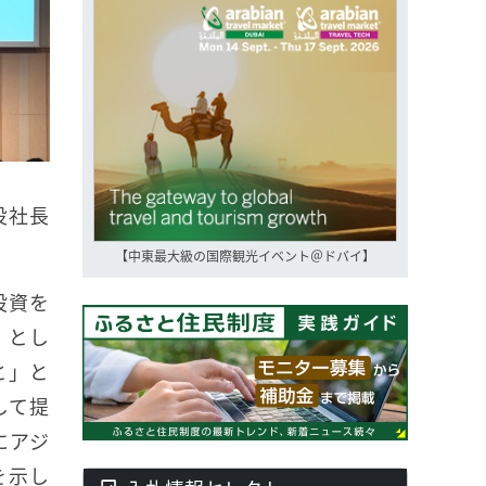
役社長
【中東最大級の国際観光イベント＠ドバイ】
投資を
」とし
と」と
して提
にアジ
を示し