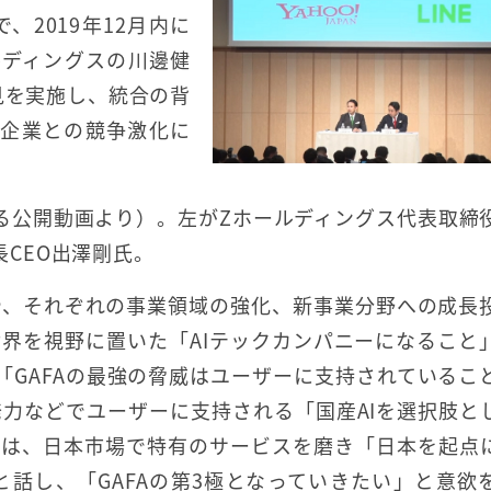
2019年12月内に
ルディングスの川邊健
会見を実施し、統合の背
ル企業との競争激化に
による公開動画より）。左がZホールディングス代表取締
長CEO出澤剛氏。
や、それぞれの事業領域の強化、新事業分野への成長
界を視野に置いた「AIテックカンパニーになること
「GAFAの最強の脅威はユーザーに支持されているこ
力などでユーザーに支持される「国産AIを選択肢と
Oは、日本市場で特有のサービスを磨き「日本を起点
話し、「GAFAの第3極となっていきたい」と意欲