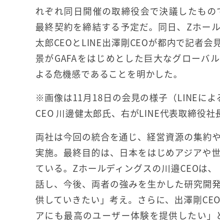
れぞれ同日開催の取締役会で決議したもので、
最終契約を締結する予定だ。同日、Zホー
太郎CEOとLINE出澤剛CEOが都内で記者
景がGAFAをはじめとした巨大なグローバ
よる危機感であることを明かした。
※画像は11月18日の会見の様子（LINE
CEO 川邊健太郎氏、右がLINE代表取締役社
両社は今回の統合を通じ、経営資源の集約
実施。最終目的は、日本をはじめアジアや世
ている。Zホールディングスの川邉CEOは、
話し、今後、両者の強みを生かした研究開発
供していきたい」考え。さらに、出澤剛CE
アにも最高のユーザー体験を提供したい」と