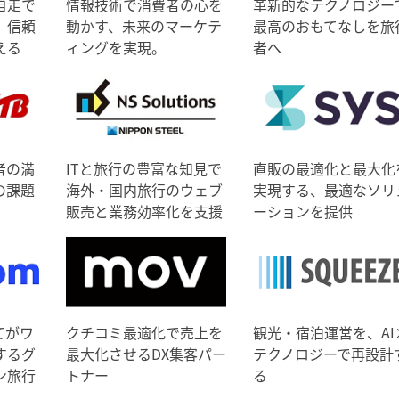
自走で
情報技術で消費者の心を
革新的なテクノロジー
、信頼
動かす、未来のマーケテ
最高のおもてなしを旅
える
ィングを実現。
者へ
者の満
ITと旅行の豊富な知見で
直販の最適化と最大化
の課題
海外・国内旅行のウェブ
実現する、最適なソリ
販売と業務効率化を支援
ーションを提供
てがワ
クチコミ最適化で売上を
観光・宿泊運営を、AI
するグ
最大化させるDX集客パー
テクノロジーで再設計
ン旅行
トナー
る