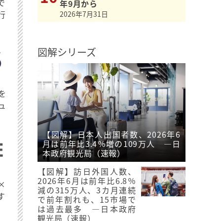
で
年9月から
行
2026年7月31日
図解シリーズ
を
ュ
【図解】日本人出国者数、2026年6
月は前年比3.4％増の109万人 ―日
本政府観光局（速報）
【図解】訪日外国人数、
2026年6月は前年比6.8％
×
減の315万人、3カ月連続
す
で前年割れも、15市場で
は過去最多 ―日本政府
観光局（速報）