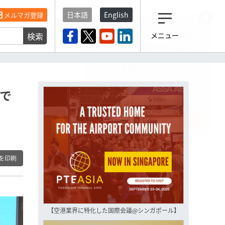
日本語
English
メルマガ登録
検索
メニュー
観光産業ニュース「トラベ
ルボイス」編集部から届く
一歩先の未来がみえるメルマガ
「今日のヘッドライン」 、もうご
登録済みですよね？
約で
もし未だ登録していないなら…
いますぐ登録する
を印刷
【空港業界に特化した国際会議@シンガポール】