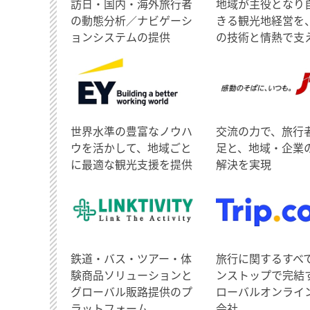
訪日・国内・海外旅行者
地域が主役となり
の動態分析／ナビゲーシ
きる観光地経営を
ョンシステムの提供
の技術と情熱で支
世界水準の豊富なノウハ
交流の力で、旅行
ウを活かして、地域ごと
足と、地域・企業
に最適な観光支援を提供
解決を実現
鉄道・バス・ツアー・体
旅行に関するすべ
験商品ソリューションと
ンストップで完結
グローバル販路提供のプ
ローバルオンライ
ラットフォーム
会社