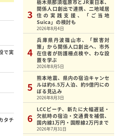
栃木県那須塩原市とJR東日本、
関係人口創出で連携、二地域居
住の実践支援、「ご当地
Suica」の検討も
2026年8月4日
】
兵庫県丹波篠山市、「獣害対
策」から関係人口創出へ、市外
設で実
在住者が防護柵点検や、わな設
置を学ぶ
2026年8月5日
熊本地震、県内の宿泊キャンセ
ルは約6.5万人泊、約9億円にの
ぼる見込み
2026年8月3日
LCCピーチ、新たに大幅遅延・
欠航時の宿泊・交通費を補償、
カタチ
国内線1万円・国際線2万円まで
2026年7月31日