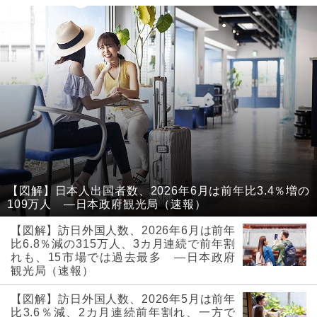
【図解】日本人出国者数、2026年6月は前年比3.4％増の
109万人 ―日本政府観光局（速報）
【図解】訪日外国人数、2026年6月は前年
比6.8％減の315万人、3カ月連続で前年割
れも、15市場では過去最多 ―日本政府
観光局（速報）
【図解】訪日外国人数、2026年5月は前年
比3.6％減、2カ月連続前年割れ、一方で