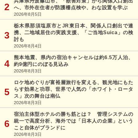
兵庫県丹波篠山市、「獣害対策」から関係人口創出
へ、市外在住者が防護柵点検や、わな設置を学ぶ
2026年8月5日
栃木県那須塩原市とJR東日本、関係人口創出で連
携、二地域居住の実践支援、「ご当地Suica」の検
討も
2026年8月4日
熊本地震、県内の宿泊キャンセルは約6.5万人泊、
約9億円にのぼる見込み
2026年8月3日
ロケ地めぐりが富裕層旅行を変える、観光地にもた
らす効果と功罪、世界で人気の「ホワイト・ロータ
ス」次の舞台は南仏
2026年8月3日
宿泊主体型ホテルの勝ち筋とは？ 管理システムの
統一で高度分析、海外では「日本人の企業」という
こと自体がブランドに
2026年8月3日