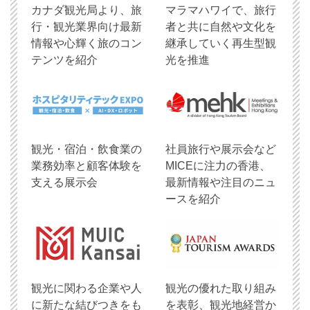
​カナダ観光局より、旅
マラマハワイで、旅行
行・観光業界向け最新
者と共に自然や文化を
情報や心輝く旅のコン
継承していく再生型観
テンツを紹介
光を推進
観光・宿泊・飲食業の
社員旅行や展示会など
業務効率と顧客体験を
MICEに注力の香港、
支える展示会
最新情報や注目のニュ
ースを紹介
観光に関わる企業や人
観光の優れた取り組み
に新たな結びつきをも
を表彰、観光地経営か