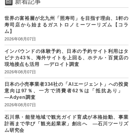
新着記事
世界の富裕層が北九州「照寿司」を目指す理由、1軒の
寿司店から始まるガストロノミーツーリズム【コラ
ム】
2026年08月07日
インバウンドの体験予約、日本の予約サイト利用はタ
ビナカ43％、海外サイトを上回る、ホテル・百貨店の
現地接点も活用 ―デロイト調査
2026年08月07日
日本の小売事業者334社の「AIエージェント」への投資
意向は97％、一方で消費者62％は「抵抗あり」
―Adyen調査
2026年08月07日
石川県・能登地域で観光ガイド育成が本格始動、事業
計画まで学び「観光起業家」創出へ ―石川ツーリズ
ム研究会