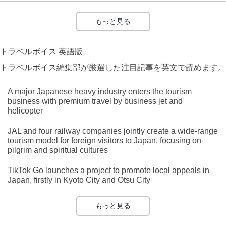
もっと見る
トラベルボイス 英語版
トラベルボイス編集部が厳選した注目記事を英文で読めます。
A major Japanese heavy industry enters the tourism
business with premium travel by business jet and
helicopter
JAL and four railway companies jointly create a wide-range
tourism model for foreign visitors to Japan, focusing on
pilgrim and spiritual cultures
TikTok Go launches a project to promote local appeals in
Japan, firstly in Kyoto City and Otsu City
もっと見る