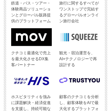
鉄道・バス・ツアー・
旅行に関するすべてが
体験商品ソリューショ
ワンストップで完結す
ンとグローバル販路提
るグローバルオンライ
供のプラットフォーム
ン旅行会社
クチコミ最適化で売上
観光・宿泊運営を、
を最大化させるDX集
AI×テクノロジーで再
客パートナー
設計する
ホスピタリティを強み
顧客のクチコミを分析
に課題解決・経済促進
し、顧客体験をAIで最
を支援し、持続可能な
大化するプラットフォ