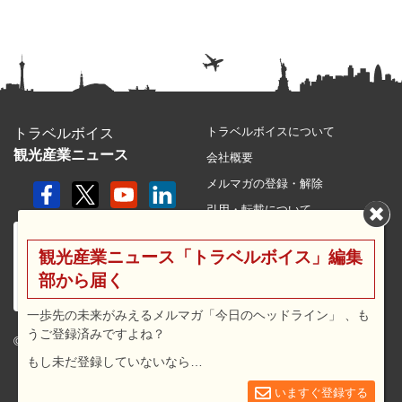
トラベルボイスについて
トラベルボイス
観光産業ニュース
会社概要
メルマガの登録・解除
引用・転載について
プライバシーポリシー
観光産業ニュース「トラベルボイス」編集
利用規約
部から届く
サイトマップ
広告メニュー・料金
一歩先の未来がみえるメルマガ「今日のヘッドライン」 、も
うご登録済みですよね？
プレスリリース窓口
© 2026 travel voice.
もし未だ登録していないなら…
求人広告
お問合せ
いますぐ登録する