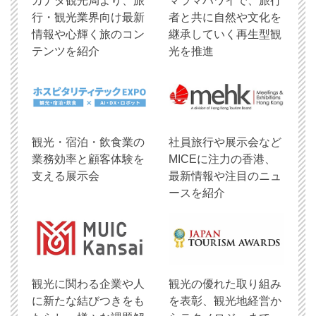
​カナダ観光局より、旅
マラマハワイで、旅行
行・観光業界向け最新
者と共に自然や文化を
情報や心輝く旅のコン
継承していく再生型観
テンツを紹介
光を推進
観光・宿泊・飲食業の
社員旅行や展示会など
業務効率と顧客体験を
MICEに注力の香港、
支える展示会
最新情報や注目のニュ
ースを紹介
観光に関わる企業や人
観光の優れた取り組み
に新たな結びつきをも
を表彰、観光地経営か