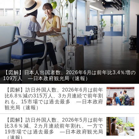
【図解】日本人出国者数、2026年6月は前年比3.4％増の
109万人 ―日本政府観光局（速報）
【図解】訪日外国人数、2026年6月は前年
比6.8％減の315万人、3カ月連続で前年割
れも、15市場では過去最多 ―日本政府
観光局（速報）
【図解】訪日外国人数、2026年5月は前年
比3.6％減、2カ月連続前年割れ、一方で
19市場では過去最多 ―日本政府観光局
（速報）