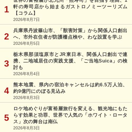
世界の富裕層が北九州「照寿司」を目指す理由、1
軒の寿司店から始まるガストロノミーツーリズム
【コラム】
2026年8月7日
兵庫県丹波篠山市、「獣害対策」から関係人口創出
へ、市外在住者が防護柵点検や、わな設置を学ぶ
2026年8月5日
栃木県那須塩原市とJR東日本、関係人口創出で連
携、二地域居住の実践支援、「ご当地Suica」の検
討も
2026年8月4日
熊本地震、県内の宿泊キャンセルは約6.5万人泊、
約9億円にのぼる見込み
2026年8月3日
ロケ地めぐりが富裕層旅行を変える、観光地にもた
らす効果と功罪、世界で人気の「ホワイト・ロータ
ス」次の舞台は南仏
2026年8月3日