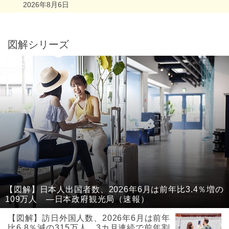
2026年8月6日
図解シリーズ
【図解】日本人出国者数、2026年6月は前年比3.4％増の
109万人 ―日本政府観光局（速報）
【図解】訪日外国人数、2026年6月は前年
比6.8％減の315万人、3カ月連続で前年割