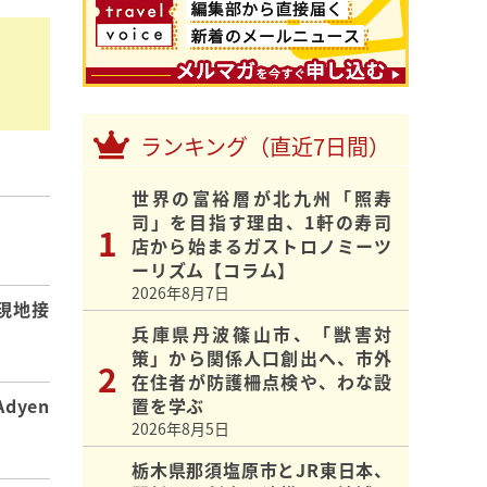
ランキング（直近7日間）
世界の富裕層が北九州「照寿
司」を目指す理由、1軒の寿司
】
店から始まるガストロノミーツ
ーリズム【コラム】
2026年8月7日
現地接
兵庫県丹波篠山市、「獣害対
策」から関係人口創出へ、市外
在住者が防護柵点検や、わな設
置を学ぶ
dyen
2026年8月5日
栃木県那須塩原市とJR東日本、