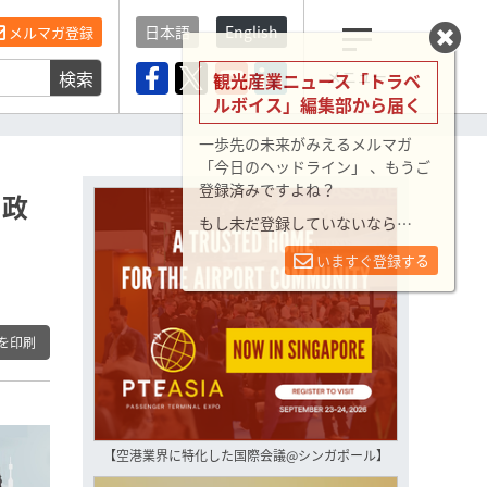
日本語
English
メルマガ登録
検索
メニュー
観光産業ニュース「トラベ
ルボイス」編集部から届く
一歩先の未来がみえるメルマガ
「今日のヘッドライン」 、もうご
登録済みですよね？
、政
もし未だ登録していないなら…
いますぐ登録する
を印刷
【空港業界に特化した国際会議@シンガポール】