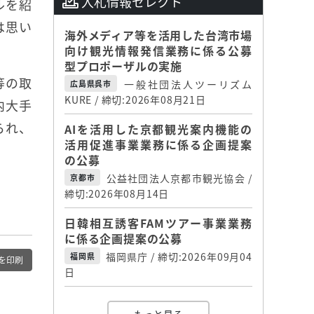
入札情報セレクト
ルを紹
は思い
海外メディア等を活用した台湾市場
向け観光情報発信業務に係る公募
型プロポーザルの実施
等の取
一般社団法人ツーリズム
広島県呉市
KURE / 締切:2026年08月21日
内大手
られ、
AIを活用した京都観光案内機能の
活用促進事業業務に係る企画提案
の公募
公益社団法人京都市観光協会 /
京都市
締切:2026年08月14日
日韓相互誘客FAMツアー事業業務
に係る企画提案の公募
福岡県庁 / 締切:2026年09月04
福岡県
を印刷
日