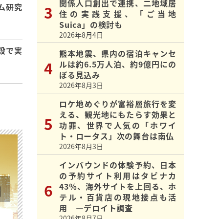
関係人口創出で連携、二地域居
ム研究
住の実践支援、「ご当地
Suica」の検討も
2026年8月4日
設で実
熊本地震、県内の宿泊キャンセ
ルは約6.5万人泊、約9億円にの
ぼる見込み
2026年8月3日
ロケ地めぐりが富裕層旅行を変
える、観光地にもたらす効果と
功罪、世界で人気の「ホワイ
ト・ロータス」次の舞台は南仏
2026年8月3日
インバウンドの体験予約、日本
の予約サイト利用はタビナカ
43％、海外サイトを上回る、ホ
テル・百貨店の現地接点も活
用 ―デロイト調査
2026年8月7日