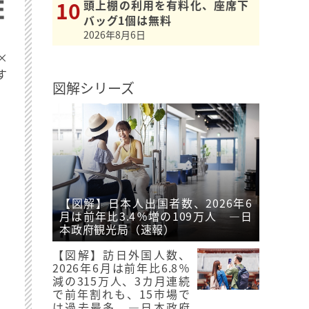
頭上棚の利用を有料化、座席下
バッグ1個は無料
2026年8月6日
×
す
図解シリーズ
【図解】日本人出国者数、2026年6
月は前年比3.4％増の109万人 ―日
本政府観光局（速報）
【図解】訪日外国人数、
2026年6月は前年比6.8％
減の315万人、3カ月連続
で前年割れも、15市場で
は過去最多 ―日本政府