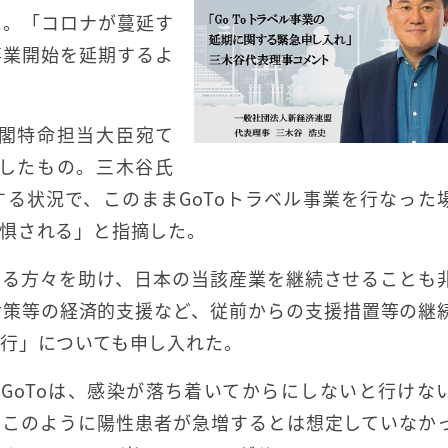
た。「コロナが蔓延す
事業開始を延期するよ
閣特命担当大臣宛て
したもの。三木谷氏
る状況で、このままGoToトラベル事業を行なった
惧される」と指摘した。
わる方々を助け、日本の当該産業を継続させることも
対策等の経済的支援など、従前からの支援措置等の継
行」についても申し入れた。
石にGoToは、感染が落ち着いてからにしないと行けな
はこのように陽性患者が急増するとは想定していなか