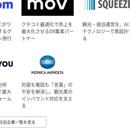
てがワ
クチコミ最適化で売上を
観光・宿泊運営を、AI
するグ
最大化させるDX集客パー
テクノロジーで再設計
ン旅行
トナー
る
分析
対面も電話も「言葉」の
で最大
不安を解消し、観光業の
ォーム
インバウンド対応を支え
る
注目企業一覧を見る