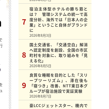
を
宿泊主体型ホテルの勝ち筋と
は？ 管理システムの統一で高
度分析、海外では「日本人の企
業」ということ自体がブランド
に
2026年8月3日
で
国土交通省、「交通空白」解消
行
へ認定制度を創設、全国の市区
町村を対象に、取り組みを「見
える化」
2026年8月5日
良質な睡眠を目的とした「スリ
ープツーリズム」、滞在後も
を
「寝つき」改善、NTT東日本グ
ュ
ループが宿泊施設で実証実験
2026年8月7日
豪LCCジェットスター、機内で