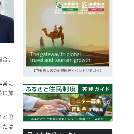
場合、
【中東最大級の国際観光イベント＠ドバイ】
非常に
続に加
いと思
ったは