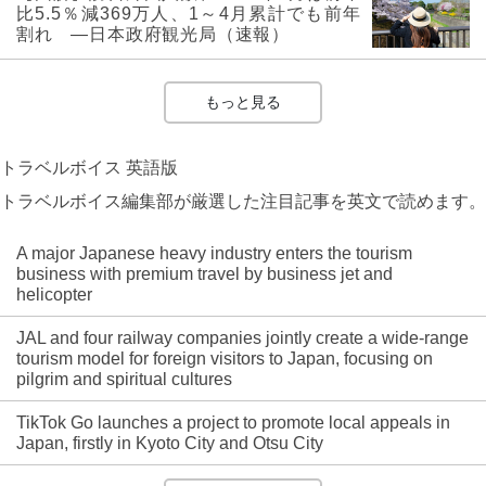
比5.5％減369万人、1～4月累計でも前年
割れ ―日本政府観光局（速報）
もっと見る
トラベルボイス 英語版
トラベルボイス編集部が厳選した注目記事を英文で読めます。
A major Japanese heavy industry enters the tourism
business with premium travel by business jet and
helicopter
JAL and four railway companies jointly create a wide-range
tourism model for foreign visitors to Japan, focusing on
pilgrim and spiritual cultures
TikTok Go launches a project to promote local appeals in
Japan, firstly in Kyoto City and Otsu City