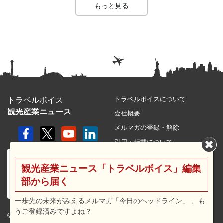
もっと見る
トラベルボイスについて
トラベルボイス
観光産業ニュース
会社概要
メルマガの登録・解除
引用・転載について
プライバシーポリシー
観光産業ニュース「トラベルボイス」編集
利用規約
部から届く
サイトマップ
広告メニュー・料金
一歩先の未来がみえるメルマガ「今日のヘッドライン」 、も
うご登録済みですよね？
プレスリリース窓口
© 2026 travel voice.