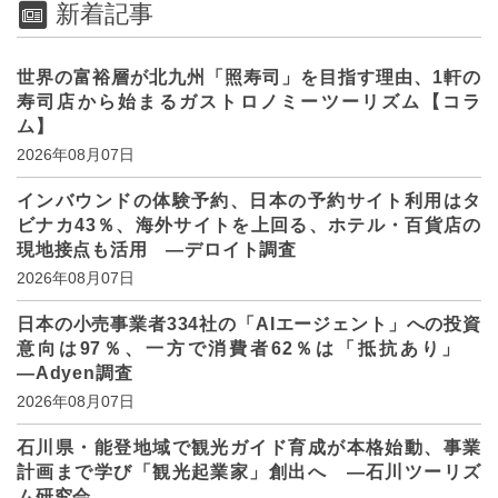
新着記事
世界の富裕層が北九州「照寿司」を目指す理由、1軒の
寿司店から始まるガストロノミーツーリズム【コラ
ム】
2026年08月07日
インバウンドの体験予約、日本の予約サイト利用はタ
ビナカ43％、海外サイトを上回る、ホテル・百貨店の
現地接点も活用 ―デロイト調査
2026年08月07日
日本の小売事業者334社の「AIエージェント」への投資
意向は97％、一方で消費者62％は「抵抗あり」
―Adyen調査
2026年08月07日
石川県・能登地域で観光ガイド育成が本格始動、事業
計画まで学び「観光起業家」創出へ ―石川ツーリズ
ム研究会