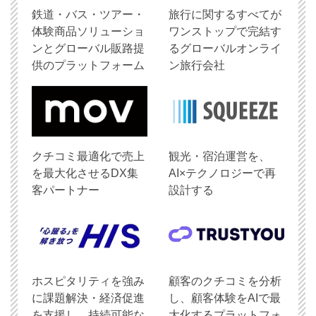
鉄道・バス・ツアー・
旅行に関するすべてが
体験商品ソリューショ
ワンストップで完結す
ンとグローバル販路提
るグローバルオンライ
供のプラットフォーム
ン旅行会社
クチコミ最適化で売上
観光・宿泊運営を、
を最大化させるDX集
AI×テクノロジーで再
客パートナー
設計する
ホスピタリティを強み
顧客のクチコミを分析
に課題解決・経済促進
し、顧客体験をAIで最
を支援し、持続可能な
大化するプラットフォ