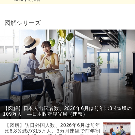
図解シリーズ
【図解】日本人出国者数、2026年6月は前年比3.4％増の
109万人 ―日本政府観光局（速報）
【図解】訪日外国人数、2026年6月は前年
比6.8％減の315万人、3カ月連続で前年割