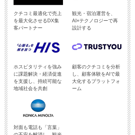
クチコミ最適化で売上
観光・宿泊運営を、
を最大化させるDX集
AI×テクノロジーで再
客パートナー
設計する
ホスピタリティを強み
顧客のクチコミを分析
に課題解決・経済促進
し、顧客体験をAIで最
を支援し、持続可能な
大化するプラットフォ
地域社会を共創
ーム
対面も電話も「言葉」
の不安を解消し、観光