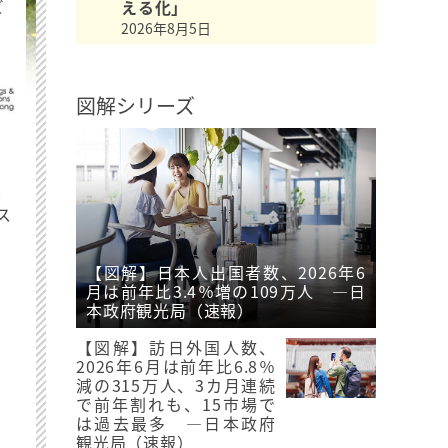
ビ
える化」
2026年8月5日
図解シリーズ
最
ス
【図解】日本人出国者数、2026年6
月は前年比3.4％増の109万人 ―日
本政府観光局（速報）
【図解】訪日外国人数、
2026年6月は前年比6.8％
減の315万人、3カ月連続
で前年割れも、15市場で
は過去最多 ―日本政府
観光局（速報）