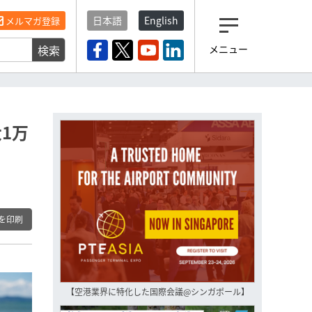
日本語
English
メルマガ登録
検索
メニュー
観光産業ニュース「トラベ
ルボイス」編集部から届く
一歩先の未来がみえるメルマガ
「今日のヘッドライン」 、もうご
登録済みですよね？
1万
もし未だ登録していないなら…
いますぐ登録する
を印刷
【空港業界に特化した国際会議@シンガポール】