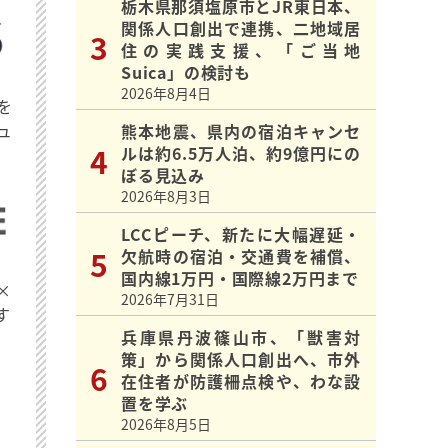
栃木県那須塩原市とJR東日本、
関係人口創出で連携、二地域居
住の実践支援、「ご当地
Suica」の検討も
2026年8月4日
を
ュ
熊本地震、県内の宿泊キャンセ
ルは約6.5万人泊、約9億円にの
ぼる見込み
2026年8月3日
LCCピーチ、新たに大幅遅延・
欠航時の宿泊・交通費を補償、
国内線1万円・国際線2万円まで
×
2026年7月31日
す
兵庫県丹波篠山市、「獣害対
策」から関係人口創出へ、市外
在住者が防護柵点検や、わな設
置を学ぶ
2026年8月5日