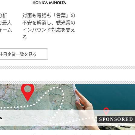
分析
対面も電話も「言葉」の
で最大
不安を解消し、観光業の
ォーム
インバウンド対応を支え
る
注目企業一覧を見る
ト
SPONSORED