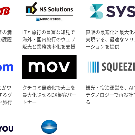
者の満
ITと旅行の豊富な知見で
直販の最適化と最大化
の課題
海外・国内旅行のウェブ
実現する、最適なソリ
販売と業務効率化を支援
ーションを提供
てがワ
クチコミ最適化で売上を
観光・宿泊運営を、AI
するグ
最大化させるDX集客パー
テクノロジーで再設計
ン旅行
トナー
る