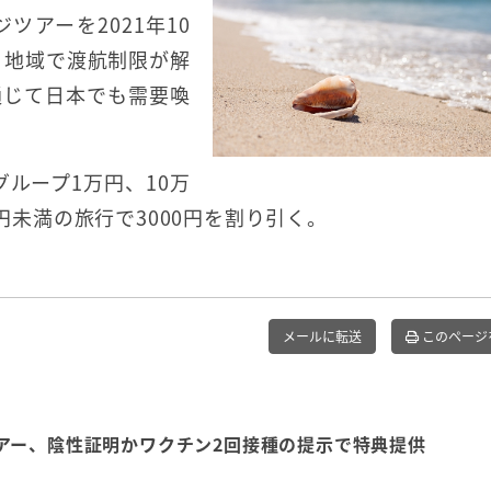
アーを2021年10
・地域で渡航制限が解
通じて日本でも需要喚
グループ1万円、10万
万円未満の旅行で3000円を割り引く。
メールに転送
このページ
アー、陰性証明かワクチン2回接種の提示で特典提供