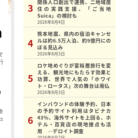
関係人口創出で連携、二地域居
を
住の実践支援、「ご当地
Suica」の検討も
2026年8月4日
熊本地震、県内の宿泊キャンセ
ルは約6.5万人泊、約9億円にの
ぼる見込み
で
2026年8月3日
行
ロケ地めぐりが富裕層旅行を変
える、観光地にもたらす効果と
功罪、世界で人気の「ホワイ
ト・ロータス」次の舞台は南仏
2026年8月3日
インバウンドの体験予約、日本
の予約サイト利用はタビナカ
を
43％、海外サイトを上回る、ホ
ュ
テル・百貨店の現地接点も活
用 ―デロイト調査
2026年8月7日