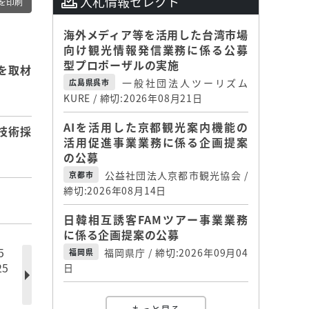
入札情報セレクト
を印刷
海外メディア等を活用した台湾市場
向け観光情報発信業務に係る公募
型プロポーザルの実施
を取材
一般社団法人ツーリズム
広島県呉市
KURE / 締切:2026年08月21日
AIを活用した京都観光案内機能の
技術採
活用促進事業業務に係る企画提案
の公募
公益社団法人京都市観光協会 /
京都市
締切:2026年08月14日
日韓相互誘客FAMツアー事業業務
に係る企画提案の公募
5
福岡県庁 / 締切:2026年09月04
福岡県
5
日