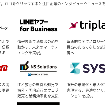
す。ロゴをクリックすると注目企業のインタビューやニュース
自走で
情報技術で消費者の心を
革新的なテクノロジー
、信頼
動かす、未来のマーケテ
最高のおもてなしを旅
える
ィングを実現。
者へ
者の満
ITと旅行の豊富な知見で
直販の最適化と最大化
の課題
海外・国内旅行のウェブ
実現する、最適なソリ
販売と業務効率化を支援
ーションを提供