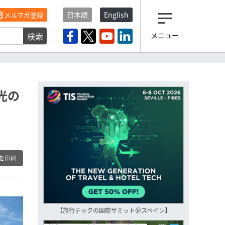
日本語
English
メルマガ登録
検索
メニュー
観光産業ニュース「トラベ
ルボイス」編集部から届く
一歩先の未来がみえるメルマガ
「今日のヘッドライン」 、もうご
登録済みですよね？
光の
もし未だ登録していないなら…
いますぐ登録する
を印刷
【旅行テックの国際サミット＠スペイン】