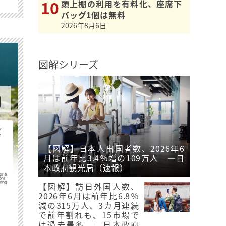
頭上棚の利用を有料化、座席下
バッグ1個は無料
2026年8月6日
図解シリーズ
ビ
【図解】日本人出国者数、2026年6
月は前年比3.4％増の109万人 ―日
本政府観光局（速報）
【図解】訪日外国人数、
2026年6月は前年比6.8％
減の315万人、3カ月連続
で前年割れも、15市場で
最
は過去最多 ―日本政府