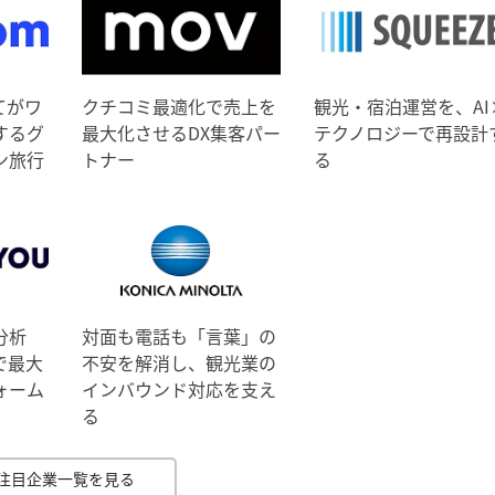
てがワ
クチコミ最適化で売上を
観光・宿泊運営を、AI
するグ
最大化させるDX集客パー
テクノロジーで再設計
ン旅行
トナー
る
分析
対面も電話も「言葉」の
で最大
不安を解消し、観光業の
ォーム
インバウンド対応を支え
る
注目企業一覧を見る