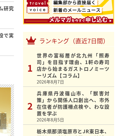
ム研究
設で実
ランキング（直近7日間）
世界の富裕層が北九州「照寿
司」を目指す理由、1軒の寿司
店から始まるガストロノミーツ
ーリズム【コラム】
2026年8月7日
兵庫県丹波篠山市、「獣害対
策」から関係人口創出へ、市外
在住者が防護柵点検や、わな設
置を学ぶ
2026年8月5日
栃木県那須塩原市とJR東日本、