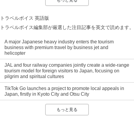
もっと見る
トラベルボイス 英語版
トラベルボイス編集部が厳選した注目記事を英文で読めます。
A major Japanese heavy industry enters the tourism
business with premium travel by business jet and
helicopter
JAL and four railway companies jointly create a wide-range
tourism model for foreign visitors to Japan, focusing on
pilgrim and spiritual cultures
TikTok Go launches a project to promote local appeals in
Japan, firstly in Kyoto City and Otsu City
もっと見る