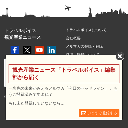
トラベルボイスについて
トラベルボイス
観光産業ニュース
会社概要
メルマガの登録・解除
引用・転載について
プライバシーポリシー
観光産業ニュース「トラベルボイス」編集
利用規約
部から届く
サイトマップ
広告メニュー・料金
一歩先の未来がみえるメルマガ「今日のヘッドライン」 、も
うご登録済みですよね？
プレスリリース窓口
© 2026 travel voice.
もし未だ登録していないなら…
求人広告
お問合せ
いますぐ登録する