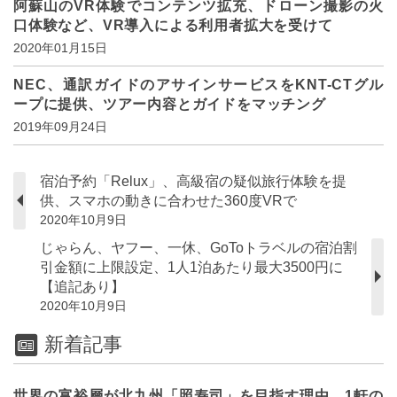
阿蘇山のVR体験でコンテンツ拡充、ドローン撮影の火
口体験など、VR導入による利用者拡大を受けて
2020年01月15日
NEC、通訳ガイドのアサインサービスをKNT-CTグル
ープに提供、ツアー内容とガイドをマッチング
2019年09月24日
宿泊予約「Relux」、高級宿の疑似旅行体験を提
供、スマホの動きに合わせた360度VRで
2020年10月9日
じゃらん、ヤフー、一休、GoToトラベルの宿泊割
引金額に上限設定、1人1泊あたり最大3500円に
【追記あり】
2020年10月9日
新着記事
世界の富裕層が北九州「照寿司」を目指す理由、1軒の