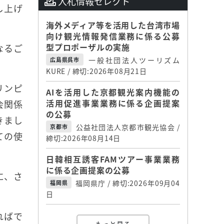
入札情報セレクト
し上げ
海外メディア等を活用した台湾市場
向け観光情報発信業務に係る公募
型プロポーザルの実施
なるご
一般社団法人ツーリズム
広島県呉市
KURE / 締切:2026年08月21日
リンピ
AIを活用した京都観光案内機能の
活用促進事業業務に係る企画提案
会関係
の公募
きまし
公益社団法人京都市観光協会 /
京都市
ての使
締切:2026年08月14日
日韓相互誘客FAMツアー事業業務
に係る企画提案の公募
に、さ
福岡県庁 / 締切:2026年09月04
福岡県
日
ればで