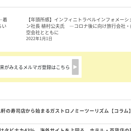
―着
【年頭所感】インフィニトラベルインフォメーシ
るい
ン社長 植村公夫氏 ―コロナ後に向け旅行会社・
空会社とともに
2022年1月1日
来がみえるメルマガ登録はこちら
1軒の寿司店から始まるガストロノミーツーリズム【コラム
はタビナカ43％、海外サイトを上回る、ホテル・百貨店の