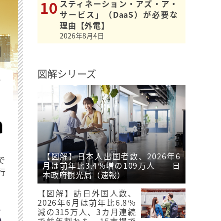
スティネーション・アズ・ア・
サービス」（DaaS）が必要な
理由【外電】
2026年8月4日
図解シリーズ
を
【図解】日本人出国者数、2026年6
で
月は前年比3.4％増の109万人 ―日
行
本政府観光局（速報）
【図解】訪日外国人数、
2026年6月は前年比6.8％
減の315万人、3カ月連続