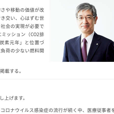
切さや移動の価値が改
行き交い、心はずむ世
な社会の実現が必要で
エミッション（CO2排
脱炭素元年」と位置づ
境負荷の少ない燃料開
掲載する。
し上げます。
型コロナウイルス感染症の流行が続く中、医療従事者