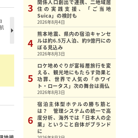
関係人口創出で連携、二地域居
住の実践支援、「ご当地
Suica」の検討も
ョ
2026年8月4日
航
熊本地震、県内の宿泊キャンセ
ルは約6.5万人泊、約9億円にの
ぼる見込み
2026年8月3日
ロケ地めぐりが富裕層旅行を変
える、観光地にもたらす効果と
功罪、世界で人気の「ホワイ
ト・ロータス」次の舞台は南仏
2026年8月3日
宿泊主体型ホテルの勝ち筋と
は？ 管理システムの統一で高
】
度分析、海外では「日本人の企
業」ということ自体がブランド
に
現地接
2026年8月3日