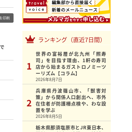
を印刷
ランキング（直近7日間）
便で
世界の富裕層が北九州「照寿
司」を目指す理由、1軒の寿司
店から始まるガストロノミーツ
ーリズム【コラム】
2026年8月7日
兵庫県丹波篠山市、「獣害対
策」から関係人口創出へ、市外
在住者が防護柵点検や、わな設
置を学ぶ
2026年8月5日
栃木県那須塩原市とJR東日本、