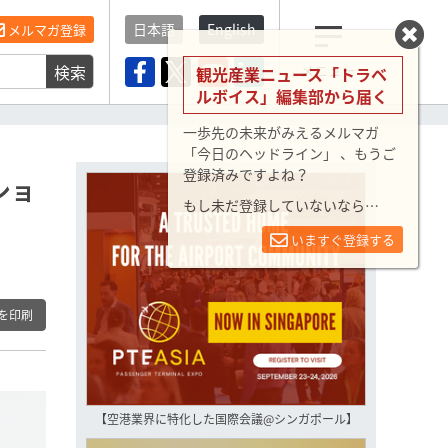
日本語
English
メルマガ登録
検索
メニュー
観光産業ニュース「トラベ
ルボイス」編集部から届く
一歩先の未来がみえるメルマガ
「今日のヘッドライン」 、もうご
登録済みですよね？
ショ
もし未だ登録していないなら…
いますぐ登録する
を印刷
【空港業界に特化した国際会議@シンガポール】