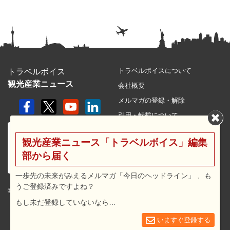
トラベルボイスについて
トラベルボイス
観光産業ニュース
会社概要
メルマガの登録・解除
引用・転載について
プライバシーポリシー
観光産業ニュース「トラベルボイス」編集
利用規約
部から届く
サイトマップ
広告メニュー・料金
一歩先の未来がみえるメルマガ「今日のヘッドライン」 、も
うご登録済みですよね？
プレスリリース窓口
© 2026 travel voice.
もし未だ登録していないなら…
求人広告
お問合せ
いますぐ登録する