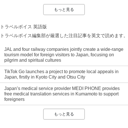
もっと見る
トラベルボイス 英語版
トラベルボイス編集部が厳選した注目記事を英文で読めます。
JAL and four railway companies jointly create a wide-range
tourism model for foreign visitors to Japan, focusing on
pilgrim and spiritual cultures
TikTok Go launches a project to promote local appeals in
Japan, firstly in Kyoto City and Otsu City
Japan’s medical service provider MEDI PHONE provides
free medical translation services in Kumamoto to support
foreigners
もっと見る