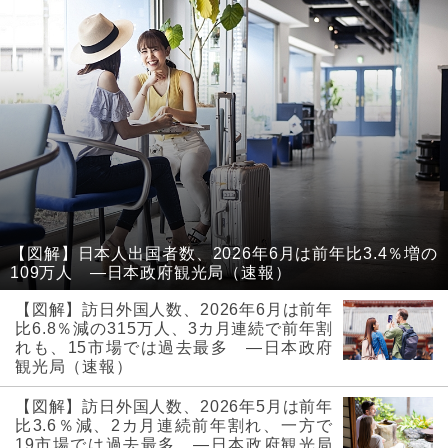
【図解】日本人出国者数、2026年6月は前年比3.4％増の
109万人 ―日本政府観光局（速報）
【図解】訪日外国人数、2026年6月は前年
比6.8％減の315万人、3カ月連続で前年割
れも、15市場では過去最多 ―日本政府
観光局（速報）
【図解】訪日外国人数、2026年5月は前年
比3.6％減、2カ月連続前年割れ、一方で
19市場では過去最多 ―日本政府観光局